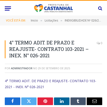
VOCÊ ESTÁ EM:
Inicio
Licitações
INEXIGIBILIDADE Nº 026/2021 (CONTRATAÇÃO DE EMPRESA ESPECIALIZADA NA PRESTAÇÃO DE SERVIÇOS E SISTEMA DE GESTÃO PESSOAL EXCLUSIVAMENTE PARA CONSULTA)
»
»
4° TERMO ADIT. DE PRAZO E
0
REAJUSTE- CONTRATO 103-2021 –
INEX. N° 026-2021
POR
ADMINISTRADOR
NO
29 DE SETEMBRO DE 2025
4° TERMO ADIT. DE PRAZO E REAJUSTE- CONTRATO 103-
2021 - INEX. N° 026-2021
Facebook
Twitter
Pinterest
O
Tumblr
E-