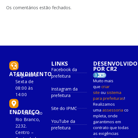
LinkedIn
mail
Os comentários estão fechados.
LINKS
DESENVOLVIDO
POR CR2
Facebook da
ATENDIMENTO
Segunda à
prefeitura
Muito mais
Sexta de
que
criar
08:00 às
Instagram da
site
ou
sistema
14:00
prefeitura
para prefeituras
!
Realizamos
Site do IPMC
uma
assessoria
co
ENDEREÇO
Av. Barão do
mpleta, onde
Rio Branco,
YouTube da
garantimos em
2232.
prefeitura
contrato que todas
Centro –
as exigências