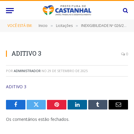
VOCÊ ESTÁ EM:
Inicio
Licitações
INEXIGIBILIDADE Nº 026/2021 (CONTRATAÇÃO DE EMPRESA ESPECIALIZADA NA PRESTAÇÃO DE SERVIÇOS E SISTEMA DE GESTÃO PESSOAL EXCLUSIVAMENTE PARA CONSULTA)
»
»
ADITIVO 3
0
POR
ADMINISTRADOR
NO
29 DE SETEMBRO DE 2025
ADITIVO 3
Facebook
Twitter
Pinterest
O
Tumblr
E-
LinkedIn
mail
Os comentários estão fechados.