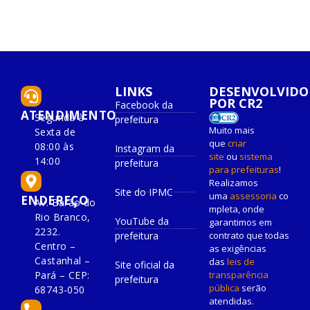
LINKS
DESENVOLVIDO
POR CR2
Facebook da
ATENDIMENTO
Segunda à
prefeitura
Muito mais
Sexta de
que
criar
08:00 às
Instagram da
site
ou
sistema
14:00
prefeitura
para prefeituras
!
Realizamos
Site do IPMC
uma
assessoria
co
ENDEREÇO
Av. Barão do
mpleta, onde
Rio Branco,
YouTube da
garantimos em
2232.
prefeitura
contrato que todas
Centro –
as exigências
Castanhal –
das
leis de
Site oficial da
Pará – CEP:
transparência
prefeitura
pública
serão
68743-050
atendidas.