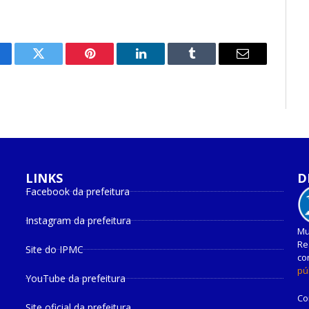
cebook
Twitter
Pinterest
O
Tumblr
E-
LinkedIn
mail
LINKS
D
Facebook da prefeitura
Instagram da prefeitura
Mu
Re
Site do IPMC
co
pú
YouTube da prefeitura
Co
Site oficial da prefeitura