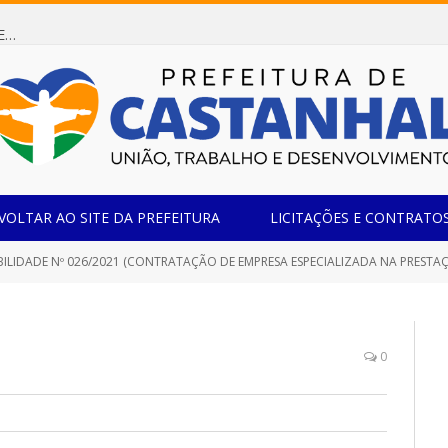
Dispensa de Licitação 085/2026 (CONTRATAÇÃO DE EMPRESA ESPECIALIZADA NA FABRICAÇÃO DE MÓVEIS SOB MEDIDA COM ESTRUTURA METÁLICA EM METALON PARA ATENDIMENTO DAS NECESSIDADES DA SALA SIMOV DA EMEF MADRE MARIA VIGANÓ)
VOLTAR AO SITE DA PREFEITURA
LICITAÇÕES E CONTRATO
ILIDADE Nº 026/2021 (CONTRATAÇÃO DE EMPRESA ESPECIALIZADA NA PRESTAÇÃO DE SERVIÇOS E S
0