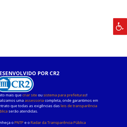
ESENVOLVIDO POR CR2
ito mais que
criar site
ou
sistema para prefeituras
!
alizamos uma
assessoria
completa, onde garantimos em
ntrato que todas as exigências das
leis de transparência
blica
serão atendidas.
nheça o
PNTP
e o
Radar da Transparência Pública