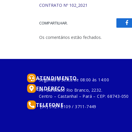
CONTRATO Nº 102_2021
COMPARTILHAR.
Fa
Os comentários estão fechados.
ATENDIMENTO
Segunda à Sexta de 08:00 às 14:00
ENDEREÇO
Av. Barão do Rio Branco, 2232.
Centro – Castanhal – Pará – CEP: 68743-050
TELEFONE
(91) 3721-2109 / 3711-7449