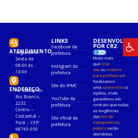
LINKS
DESENVOLVIDO
POR CR2
Facebook da
ATENDIMENTO
Segunda à
prefeitura
Muito mais
Sexta de
que
criar
08:00 às
Instagram da
site
ou
sistema
14:00
prefeitura
para prefeituras
!
Realizamos
Site do IPMC
uma
assessoria
co
ENDEREÇO
Av. Barão do
mpleta, onde
Rio Branco,
YouTube da
garantimos em
2232.
prefeitura
contrato que todas
Centro –
as exigências
Castanhal –
das
leis de
Site oficial da
Pará – CEP:
transparência
prefeitura
pública
serão
68743-050
atendidas.