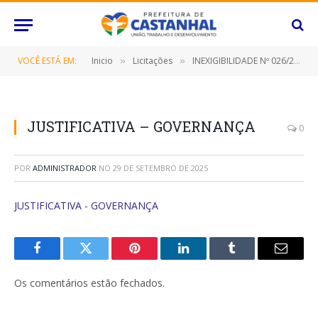
VOCÊ ESTÁ EM:
Inicio
Licitações
INEXIGIBILIDADE Nº 026/2021 (CONTRATAÇÃO DE EMPRESA ESPECIALIZADA NA PRESTAÇÃO DE SERVIÇOS E SISTEMA DE GESTÃO PESSOAL EXCLUSIVAMENTE PARA CONSULTA)
»
»
JUSTIFICATIVA – GOVERNANÇA
0
POR
ADMINISTRADOR
NO
29 DE SETEMBRO DE 2025
JUSTIFICATIVA - GOVERNANÇA
Facebook
Twitter
Pinterest
O
Tumblr
E-
LinkedIn
mail
Os comentários estão fechados.