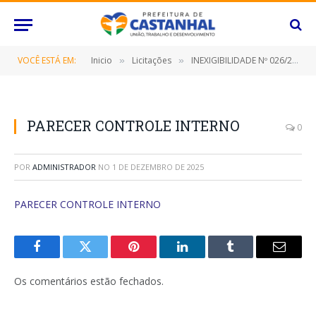
VOCÊ ESTÁ EM:
Inicio
Licitações
INEXIGIBILIDADE Nº 026/2021 (CONTRATAÇÃO DE EMPRESA ESPECIALIZADA NA PRESTAÇÃO DE SERVIÇOS E SISTEMA DE GESTÃO PESSOAL EXCLUSIVAMENTE PARA CONSULTA)
»
»
PARECER CONTROLE INTERNO
0
POR
ADMINISTRADOR
NO
1 DE DEZEMBRO DE 2025
PARECER CONTROLE INTERNO
Facebook
Twitter
Pinterest
O
Tumblr
E-
LinkedIn
mail
Os comentários estão fechados.