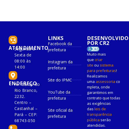
LINKS
DESENVOLVIDO
POR CR2
Facebook da
ATENDIMENTO
Segunda à
prefeitura
Muito mais
Sexta de
que
criar
08:00 às
Instagram da
site
ou
sistema
14:00
prefeitura
para prefeituras
!
Realizamos
Site do IPMC
uma
assessoria
co
ENDEREÇO
Av. Barão do
mpleta, onde
Rio Branco,
YouTube da
garantimos em
2232.
prefeitura
contrato que todas
Centro –
as exigências
Castanhal –
das
leis de
Site oficial da
Pará – CEP:
transparência
prefeitura
pública
serão
68743-050
atendidas.