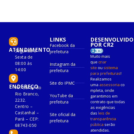
LINKS
DESENVOLVIDO
POR CR2
Facebook da
ATENDIMENTO
Segunda à
prefeitura
Muito mais
Sexta de
que
criar
08:00 às
Instagram da
site
ou
sistema
14:00
prefeitura
para prefeituras
!
Realizamos
Site do IPMC
uma
assessoria
co
ENDEREÇO
Av. Barão do
mpleta, onde
Rio Branco,
YouTube da
garantimos em
2232.
prefeitura
contrato que todas
Centro –
as exigências
Castanhal –
das
leis de
Site oficial da
Pará – CEP:
transparência
prefeitura
pública
serão
68743-050
atendidas.