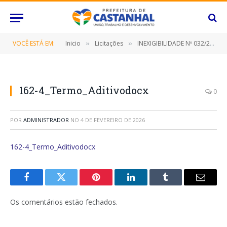
VOCÊ ESTÁ EM:
Inicio
Licitações
INEXIGIBILIDADE Nº 032/2021 (PRESTAÇÃO DE SERVIÇOS DE IMPLANTAÇÃO, LICENCIAMENTO, MANUTENÇÃO, TREINAMENTOS, ATENDIMENTO ONLINE E PRESENCIAL DE SISTEMA GEP GESTÃO ESCOLAR)
»
»
162-4_Termo_Aditivodocx
0
POR
ADMINISTRADOR
NO
4 DE FEVEREIRO DE 2026
162-4_Termo_Aditivodocx
Facebook
Twitter
Pinterest
O
Tumblr
E-
LinkedIn
mail
Os comentários estão fechados.