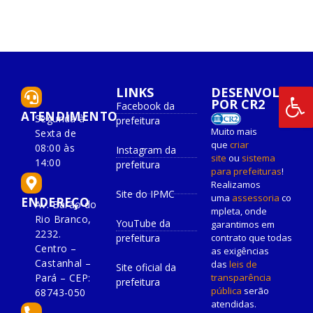
LINKS
DESENVOLVIDO
POR CR2
Facebook da
ATENDIMENTO
Segunda à
prefeitura
Muito mais
Sexta de
que
criar
08:00 às
Instagram da
site
ou
sistema
14:00
prefeitura
para prefeituras
!
Realizamos
Site do IPMC
uma
assessoria
co
ENDEREÇO
Av. Barão do
mpleta, onde
Rio Branco,
YouTube da
garantimos em
2232.
prefeitura
contrato que todas
Centro –
as exigências
Castanhal –
das
leis de
Site oficial da
Pará – CEP:
transparência
prefeitura
pública
serão
68743-050
atendidas.