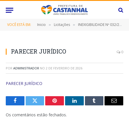
VOCÊ ESTÁ EM:
Inicio
Licitações
INEXIGIBILIDADE Nº 032/2021 (PRESTAÇÃO DE SERVIÇOS DE IMPLANTAÇÃO, LICENCIAMENTO, MANUTENÇÃO, TREINAMENTOS, ATENDIMENTO ONLINE E PRESENCIAL DE SISTEMA GEP GESTÃO ESCOLAR)
»
»
PARECER JURÍDICO
0
POR
ADMINISTRADOR
NO
2 DE FEVEREIRO DE 2026
PARECER JURÍDICO
Facebook
Twitter
Pinterest
O
Tumblr
E-
LinkedIn
mail
Os comentários estão fechados.