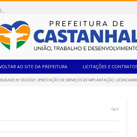
Dispensa de Licitação 085/2026 (CONTRATAÇÃO DE EMPRESA ESPECIALIZADA NA FABRICAÇÃO DE MÓVEIS SOB MEDIDA COM ESTRUTURA METÁLICA EM METALON PARA ATENDIMENTO DAS NECESSIDADES DA SALA SIMOV DA EMEF MADRE MARIA VIGANÓ)
VOLTAR AO SITE DA PREFEITURA
LICITAÇÕES E CONTRATO
LIDADE Nº 032/2021 (PRESTAÇÃO DE SERVIÇOS DE IMPLANTAÇÃO, LICENCIAMENTO, MANUTENÇÃO, TREINAMENTOS, 
0