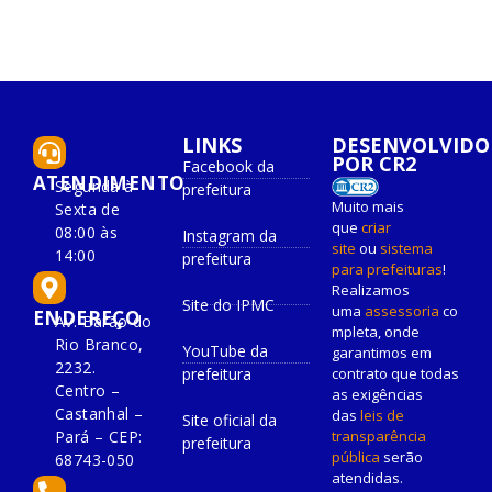
LINKS
DESENVOLVIDO
POR CR2
Facebook da
ATENDIMENTO
Segunda à
prefeitura
Muito mais
Sexta de
que
criar
08:00 às
Instagram da
site
ou
sistema
14:00
prefeitura
para prefeituras
!
Realizamos
Site do IPMC
uma
assessoria
co
ENDEREÇO
Av. Barão do
mpleta, onde
Rio Branco,
YouTube da
garantimos em
2232.
prefeitura
contrato que todas
Centro –
as exigências
Castanhal –
das
leis de
Site oficial da
Pará – CEP:
transparência
prefeitura
pública
serão
68743-050
atendidas.