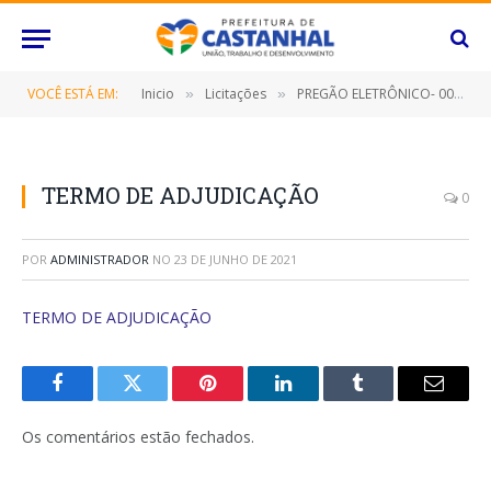
VOCÊ ESTÁ EM:
Inicio
Licitações
PREGÃO ELETRÔNICO- 008/2021-FMAS (CONTRATAÇÃO DE EMPRESA ESPECIALIZADA PARA AQUISIÇÃO DE FERRAMENTAS AGRÍCOLAS E PEÇAS DE ROÇAGENS)
»
»
TERMO DE ADJUDICAÇÃO
0
POR
ADMINISTRADOR
NO
23 DE JUNHO DE 2021
TERMO DE ADJUDICAÇÃO
Facebook
Twitter
Pinterest
O
Tumblr
E-
LinkedIn
mail
Os comentários estão fechados.