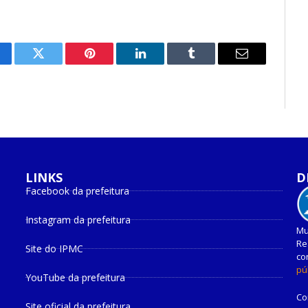
cebook
Twitter
Pinterest
O
Tumblr
E-
LinkedIn
mail
LINKS
D
Facebook da prefeitura
Instagram da prefeitura
Mu
Re
Site do IPMC
co
pú
YouTube da prefeitura
Co
Site oficial da prefeitura