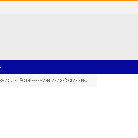
S
ÃO DE FERRAMENTAS AGRÍCOLAS E PEÇAS DE ROÇAGENS)
TERM
»