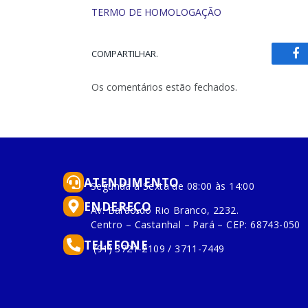
TERMO DE HOMOLOGAÇÃO
COMPARTILHAR.
Fa
Os comentários estão fechados.
ATENDIMENTO
Segunda à Sexta de 08:00 às 14:00
ENDEREÇO
Av. Barão do Rio Branco, 2232.
Centro – Castanhal – Pará – CEP: 68743-050
TELEFONE
(91) 3721-2109 / 3711-7449