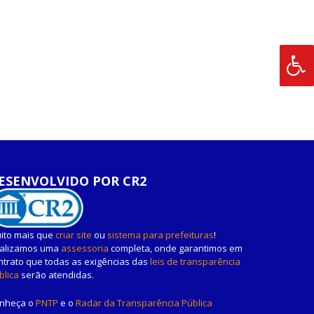
ESENVOLVIDO POR CR2
ito mais que
criar site
ou
sistema para prefeituras
!
alizamos uma
assessoria
completa, onde garantimos em
ntrato que todas as exigências das
leis de transparência
blica
serão atendidas.
nheça o
PNTP
e o
Radar da Transparência Pública