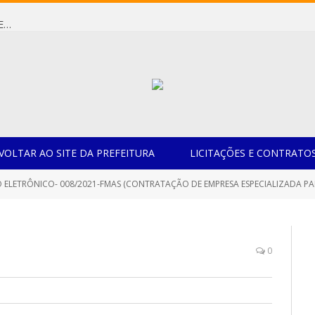
Dispensa de Licitação 085/2026 (CONTRATAÇÃO DE EMPRESA ESPECIALIZADA NA FABRICAÇÃO DE MÓVEIS SOB MEDIDA COM ESTRUTURA METÁLICA EM METALON PARA ATENDIMENTO DAS NECESSIDADES DA SALA SIMOV DA EMEF MADRE MARIA VIGANÓ)
VOLTAR AO SITE DA PREFEITURA
LICITAÇÕES E CONTRATO
ELETRÔNICO- 008/2021-FMAS (CONTRATAÇÃO DE EMPRESA ESPECIALIZADA PARA AQUISIÇ
0