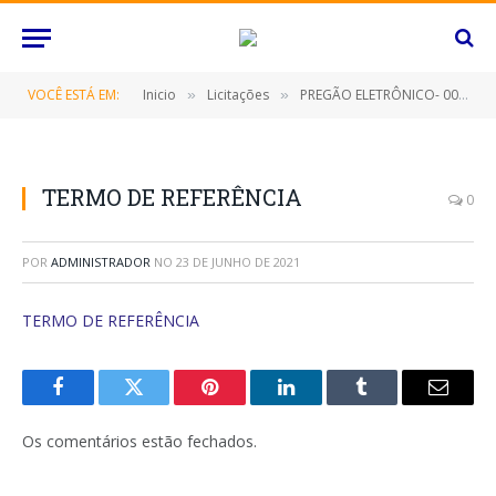
VOCÊ ESTÁ EM:
Inicio
Licitações
PREGÃO ELETRÔNICO- 008/2021-FMAS (CONTRATAÇÃO DE EMPRESA ESPECIALIZADA PARA AQUISIÇÃO DE FERRAMENTAS AGRÍCOLAS E PEÇAS DE ROÇAGENS)
»
»
TERMO DE REFERÊNCIA
0
POR
ADMINISTRADOR
NO
23 DE JUNHO DE 2021
TERMO DE REFERÊNCIA
Facebook
Twitter
Pinterest
O
Tumblr
E-
LinkedIn
mail
Os comentários estão fechados.