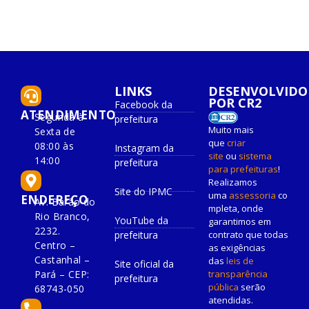
LINKS
DESENVOLVIDO
POR CR2
Facebook da
ATENDIMENTO
Segunda à
prefeitura
Muito mais
Sexta de
que
criar
08:00 às
Instagram da
site
ou
sistema
14:00
prefeitura
para prefeituras
!
Realizamos
Site do IPMC
uma
assessoria
co
ENDEREÇO
Av. Barão do
mpleta, onde
Rio Branco,
YouTube da
garantimos em
2232.
prefeitura
contrato que todas
Centro –
as exigências
Castanhal –
das
leis de
Site oficial da
Pará – CEP:
transparência
prefeitura
pública
serão
68743-050
atendidas.