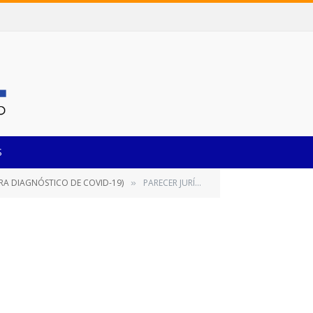
S
ARA DIAGNÓSTICO DE COVID-19)
PARECER JURÍDICO Nº 043-2021 – MINUTA DO EDITAL
»