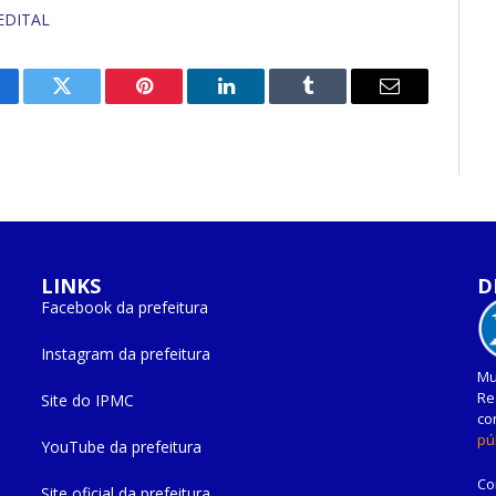
EDITAL
cebook
Twitter
Pinterest
O
Tumblr
E-
LinkedIn
mail
LINKS
D
Facebook da prefeitura
Instagram da prefeitura
Mu
Re
Site do IPMC
co
pú
YouTube da prefeitura
Co
Site oficial da prefeitura