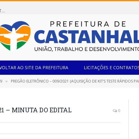
Dispensa de Licitação 078/2026 (AQUISIÇÃO DE AGENTE REDUTOR LÍQUIDO AUTOMOTIVO – ARLA 32, PARA ATENDER A FROTA OFICIAL DE VEÍCULOS DA SECRETARIA MUNICIPAL DE EDUCAÇÃO DO MUNICÍPIO DE CASTANHAL/PA)
VOLTAR AO SITE DA PREFEITURA
LICITAÇÕES E CONTRATO
19
PREGÃO ELETRÔNICO – 009/2021 (AQUISIÇÃO DE KIT’S TESTE RÁPIDOS P
»
21 – MINUTA DO EDITAL
0