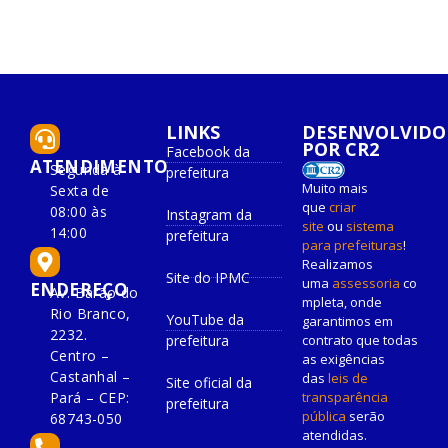
LINKS
DESENVOLVIDO
POR CR2
Facebook da
ATENDIMENTO
Segunda à
prefeitura
Muito mais
Sexta de
que
criar
08:00 às
Instagram da
site
ou
sistema
14:00
prefeitura
para prefeituras
!
Realizamos
Site do IPMC
uma
assessoria
co
ENDEREÇO
Av. Barão do
mpleta, onde
Rio Branco,
YouTube da
garantimos em
2232.
prefeitura
contrato que todas
Centro –
as exigências
Castanhal –
das
leis de
Site oficial da
Pará – CEP:
transparência
prefeitura
pública
serão
68743-050
atendidas.