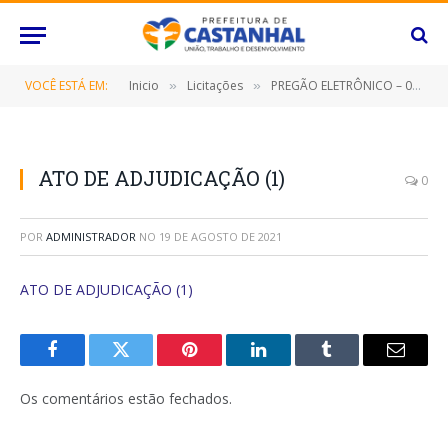
VOCÊ ESTÁ EM:
Inicio
Licitações
PREGÃO ELETRÔNICO – 038/2021 (CONTRATAÇÃO DE EMPRESA PARA PRESTAÇÃO DE SERVIÇOS PARCELADO DE RESERVAS, EMISSÃO, CANCELAMENTO, MARCAÇÃO, REMARCAÇÃO, ENDOSSO E FORNECIMENTO DE PASSAGENS AÉREAS E RODOVIÁRIAS EM TRECHOS NACIONAIS)
»
»
ATO DE ADJUDICAÇÃO (1)
0
POR
ADMINISTRADOR
NO
19 DE AGOSTO DE 2021
ATO DE ADJUDICAÇÃO (1)
Facebook
Twitter
Pinterest
O
Tumblr
E-
LinkedIn
mail
Os comentários estão fechados.