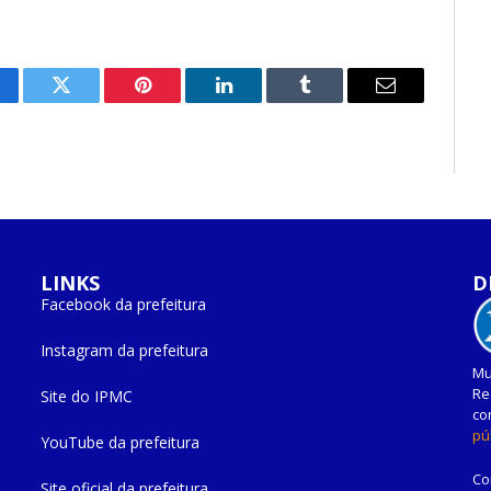
cebook
Twitter
Pinterest
O
Tumblr
E-
LinkedIn
mail
LINKS
D
Facebook da prefeitura
Instagram da prefeitura
Mu
Re
Site do IPMC
co
pú
YouTube da prefeitura
Co
Site oficial da prefeitura