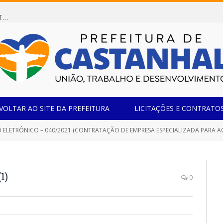
Dispensa de Licitação 078/2026 (AQUISIÇÃO DE AGENTE REDUTOR LÍQUIDO AUTOMOTIVO – ARLA 32, PARA ATENDER A FROTA OFICIAL DE VEÍCULOS DA SECRETARIA MUNICIPAL DE EDUCAÇÃO DO MUNICÍPIO DE CASTANHAL/PA)
VOLTAR AO SITE DA PREFEITURA
LICITAÇÕES E CONTRATO
LETRÔNICO – 040/2021 (CONTRATAÇÃO DE EMPRESA ESPECIALIZADA PARA AQUISIÇÃO DE PRODUTO
1)
0