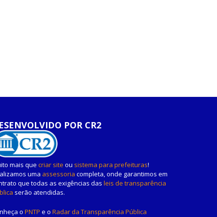
ESENVOLVIDO POR CR2
ito mais que
criar site
ou
sistema para prefeituras
!
alizamos uma
assessoria
completa, onde garantimos em
ntrato que todas as exigências das
leis de transparência
blica
serão atendidas.
nheça o
PNTP
e o
Radar da Transparência Pública