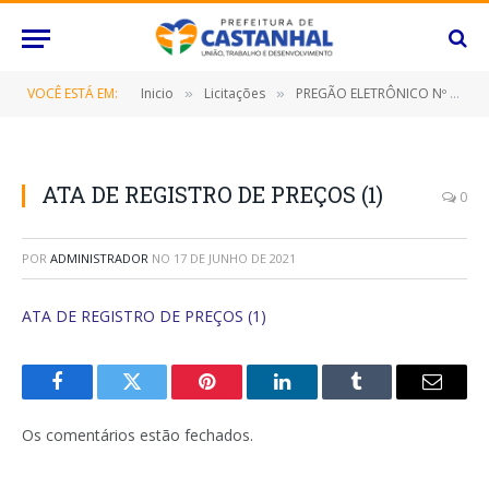
VOCÊ ESTÁ EM:
Inicio
Licitações
PREGÃO ELETRÔNICO Nº 001/2021 (CONTRATAÇÃO DE EMPRESA ESPECIALIZADA PARA FORNECIMENTO DE RECARGA DE ÁGUA MINERAL DE 20 LITROS)
»
»
ATA DE REGISTRO DE PREÇOS (1)
0
POR
ADMINISTRADOR
NO
17 DE JUNHO DE 2021
ATA DE REGISTRO DE PREÇOS (1)
Facebook
Twitter
Pinterest
O
Tumblr
E-
LinkedIn
mail
Os comentários estão fechados.