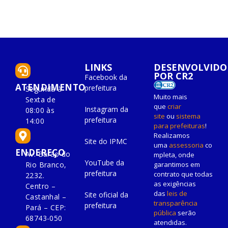
LINKS
DESENVOLVIDO
POR CR2
Facebook da
ATENDIMENTO
prefeitura
Segunda à
Muito mais
Sexta de
que
criar
Instagram da
08:00 às
site
ou
sistema
prefeitura
14:00
para prefeituras
!
Realizamos
Site do IPMC
uma
assessoria
co
ENDEREÇO
Av. Barão do
mpleta, onde
YouTube da
Rio Branco,
garantimos em
prefeitura
contrato que todas
2232.
as exigências
Centro –
das
leis de
Site oficial da
Castanhal –
transparência
prefeitura
Pará – CEP:
pública
serão
68743-050
atendidas.