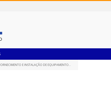
S
ENTOS DE ACADEMIA AO AR LIVRE NESTE MUNICÍPIO DE CASTANHAL/PA)