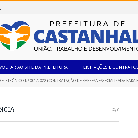
Dispensa de Licitação 078/2026 (AQUISIÇÃO DE AGENTE REDUTOR LÍQUIDO AUTOMOTIVO – ARLA 32, PARA ATENDER A FROTA OFICIAL DE VEÍCULOS DA SECRETARIA MUNICIPAL DE EDUCAÇÃO DO MUNICÍPIO DE CASTANHAL/PA)
VOLTAR AO SITE DA PREFEITURA
LICITAÇÕES E CONTRATO
ETRÔNICO Nº 001/2022 (CONTRATAÇÃO DE EMPRESA ESPECIALIZADA PARA FORNECIMENTO E INSTALAÇÃO DE EQUIPAM
ÊNCIA
0