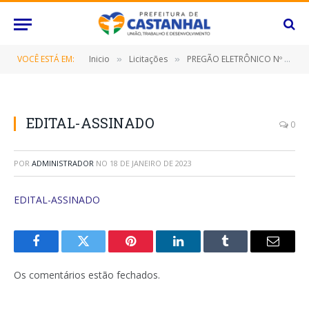
VOCÊ ESTÁ EM:
Inicio
Licitações
PREGÃO ELETRÔNICO Nº 002/2023-SRP (Prestação de serviço de locação de veículos automotores tipo ambulância (tipo b), por um período de 12 (doze) meses)
»
»
EDITAL-ASSINADO
0
POR
ADMINISTRADOR
NO
18 DE JANEIRO DE 2023
EDITAL-ASSINADO
Facebook
Twitter
Pinterest
O
Tumblr
E-
LinkedIn
mail
Os comentários estão fechados.