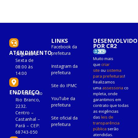
LINKS
DESENVOLVIDO
POR CR2
Facebook da
ATENDIMENTO
prefeitura
Segunda à
Muito mais
Sexta de
que
criar
Instagram da
08:00 às
site
ou
sistema
prefeitura
14:00
para prefeituras
!
Realizamos
Site do IPMC
uma
assessoria
co
ENDEREÇO
Av. Barão do
mpleta, onde
YouTube da
Rio Branco,
garantimos em
prefeitura
contrato que todas
2232.
as exigências
Centro –
das
leis de
Site oficial da
Castanhal –
transparência
prefeitura
Pará – CEP:
pública
serão
68743-050
atendidas.