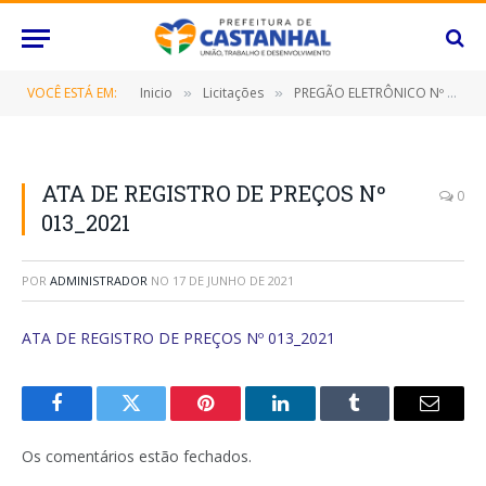
VOCÊ ESTÁ EM:
Inicio
Licitações
PREGÃO ELETRÔNICO Nº 003/2021 (CONTRATAÇÃO DE EMPRESA ESPECIALIZADA PARA PRESTAÇÃO DE SERVIÇOS DE PUBLICAÇÕES DE AVISOS DE LICITAÇÃO, EXTRATOS DE CONTRATOS, HOMOLOGAÇÕES E OUTROS QUE SE FIZEREM NECESSÁRIOS NAS IMPRENSAS OFICIAIS E JORNAIS DE GRANDE CIRCULAÇÃO)
»
»
ATA DE REGISTRO DE PREÇOS Nº
0
013_2021
POR
ADMINISTRADOR
NO
17 DE JUNHO DE 2021
ATA DE REGISTRO DE PREÇOS Nº 013_2021
Facebook
Twitter
Pinterest
O
Tumblr
E-
LinkedIn
mail
Os comentários estão fechados.