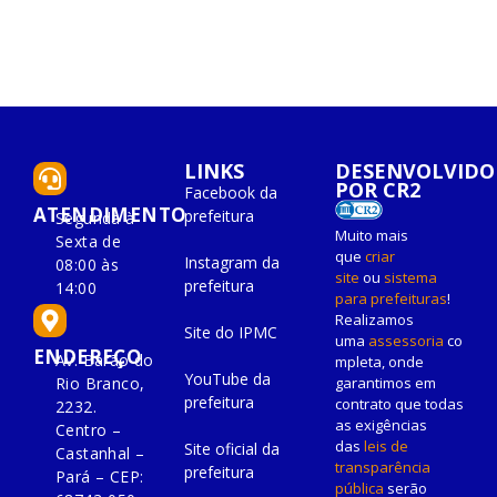
LINKS
DESENVOLVIDO
POR CR2
Facebook da
ATENDIMENTO
prefeitura
Segunda à
Muito mais
Sexta de
que
criar
Instagram da
08:00 às
site
ou
sistema
prefeitura
14:00
para prefeituras
!
Realizamos
Site do IPMC
uma
assessoria
co
ENDEREÇO
Av. Barão do
mpleta, onde
YouTube da
Rio Branco,
garantimos em
prefeitura
contrato que todas
2232.
as exigências
Centro –
das
leis de
Site oficial da
Castanhal –
transparência
prefeitura
Pará – CEP:
pública
serão