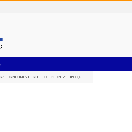
S
ORNECIMENTO REFEIÇÕES PRONTAS TIPO QUENTINHA)
TERMO DE H
»