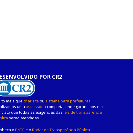
ESENVOLVIDO POR CR2
ito mais que
criar site
ou
sistema para prefeituras
!
alizamos uma
assessoria
completa, onde garantimos em
ntrato que todas as exigências das
leis de transparência
blica
serão atendidas.
nheça o
PNTP
e o
Radar da Transparência Pública