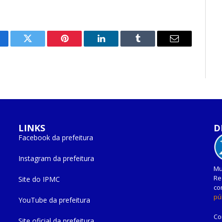
cebook
Twitter
Pinterest
O
Tumblr
E-
LinkedIn
mail
LINKS
D
Facebook da prefeitura
Instagram da prefeitura
Mu
Re
Site do IPMC
co
pú
YouTube da prefeitura
Co
Site oficial da prefeitura