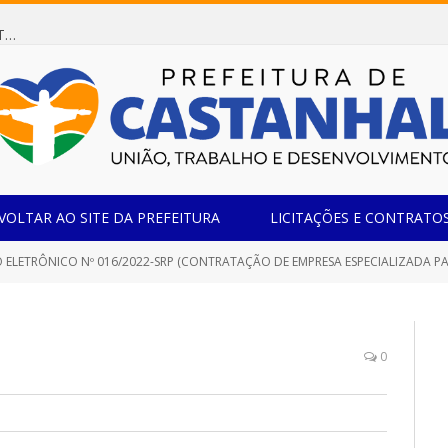
Dispensa de Licitação 078/2026 (AQUISIÇÃO DE AGENTE REDUTOR LÍQUIDO AUTOMOTIVO – ARLA 32, PARA ATENDER A FROTA OFICIAL DE VEÍCULOS DA SECRETARIA MUNICIPAL DE EDUCAÇÃO DO MUNICÍPIO DE CASTANHAL/PA)
VOLTAR AO SITE DA PREFEITURA
LICITAÇÕES E CONTRATO
ELETRÔNICO Nº 016/2022-SRP (CONTRATAÇÃO DE EMPRESA ESPECIALIZADA PARA F
0