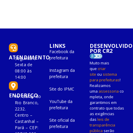
LINKS
DESENVOLVIDO
POR CR2
Facebook da
ATENDIMENTO
prefeitura
Segunda à
Muito mais
Sexta de
que
criar
Instagram da
08:00 às
site
ou
sistema
prefeitura
14:00
para prefeituras
!
Realizamos
Site do IPMC
uma
assessoria
co
ENDEREÇO
Av. Barão do
mpleta, onde
YouTube da
Rio Branco,
garantimos em
prefeitura
contrato que todas
2232.
as exigências
Centro –
das
leis de
Site oficial da
Castanhal –
transparência
prefeitura
Pará – CEP:
pública
serão