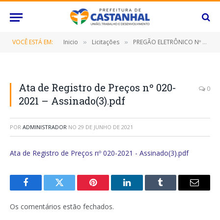
VOCÊ ESTÁ EM:
Inicio
Licitações
PREGÃO ELETRÔNICO Nº 017/2021-SRP (CONTRATAÇÃO DE EMPRESA ESPECIALIZADA PARA SERVIÇOS DE ELABORAÇÃO DE PROJETO, COLOCAÇÃO E INSTALAÇÃO DE POSTES ORNAMENTAIS)
»
»
Ata de Registro de Preços nº 020-
0
2021 – Assinado(3).pdf
POR
ADMINISTRADOR
NO
29 DE JUNHO DE 2021
Ata de Registro de Preços nº 020-2021 - Assinado(3).pdf
Facebook
Twitter
Pinterest
O
Tumblr
E-
LinkedIn
mail
Os comentários estão fechados.