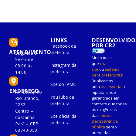
LINKS
DESENVOLVIDO
POR CR2
Facebook da
ATENDIMENTO
prefeitura
Segunda à
Muito mais
Sexta de
que
criar
Instagram da
08:00 às
site
ou
sistema
prefeitura
14:00
para prefeituras
!
Realizamos
Site do IPMC
uma
assessoria
co
ENDEREÇO
Av. Barão do
mpleta, onde
YouTube da
Rio Branco,
garantimos em
prefeitura
contrato que todas
2232.
as exigências
Centro –
das
leis de
Site oficial da
Castanhal –
transparência
prefeitura
Pará – CEP:
pública
serão
68743-050
atendidas.