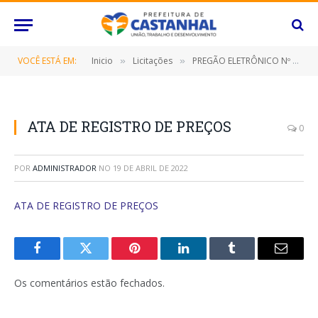
VOCÊ ESTÁ EM:
Inicio
Licitações
PREGÃO ELETRÔNICO Nº 025/2022-SRP (CONTRATAÇÃO DE EMPRESA ESPECIALIZADA PARA AQUISIÇÃO DE MEDICAMENTOS CONTROLADOS)
»
»
ATA DE REGISTRO DE PREÇOS
0
POR
ADMINISTRADOR
NO
19 DE ABRIL DE 2022
ATA DE REGISTRO DE PREÇOS
Facebook
Twitter
Pinterest
O
Tumblr
E-
LinkedIn
mail
Os comentários estão fechados.