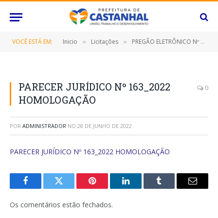
VOCÊ ESTÁ EM:
Inicio
Licitações
PREGÃO ELETRÔNICO Nº 027/2022-SRP (CONTRATAÇÃO DE EMPRESA ESPECIALIZADA PARA FORNECIMENTO DE PEÇAS DE VESTUÁRIO (MALHARIA))
»
»
PARECER JURÍDICO Nº 163_2022
0
HOMOLOGAÇÃO
POR
ADMINISTRADOR
NO
28 DE JUNHO DE 2022
PARECER JURÍDICO Nº 163_2022 HOMOLOGAÇÃO
Facebook
Twitter
Pinterest
O
Tumblr
E-
LinkedIn
mail
Os comentários estão fechados.