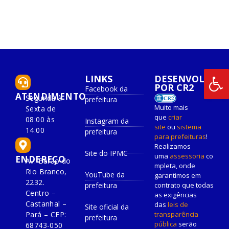
LINKS
DESENVOLVIDO
POR CR2
Facebook da
ATENDIMENTO
Segunda à
prefeitura
Muito mais
Sexta de
que
criar
08:00 às
Instagram da
site
ou
sistema
14:00
prefeitura
para prefeituras
!
Realizamos
Site do IPMC
uma
assessoria
co
ENDEREÇO
Av. Barão do
mpleta, onde
Rio Branco,
YouTube da
garantimos em
2232.
prefeitura
contrato que todas
Centro –
as exigências
Castanhal –
das
leis de
Site oficial da
Pará – CEP:
transparência
prefeitura
pública
serão
68743-050