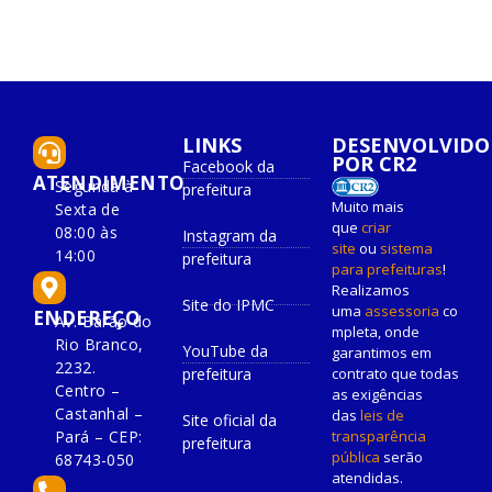
LINKS
DESENVOLVIDO
POR CR2
Facebook da
ATENDIMENTO
Segunda à
prefeitura
Muito mais
Sexta de
que
criar
08:00 às
Instagram da
site
ou
sistema
14:00
prefeitura
para prefeituras
!
Realizamos
Site do IPMC
uma
assessoria
co
ENDEREÇO
Av. Barão do
mpleta, onde
Rio Branco,
YouTube da
garantimos em
2232.
prefeitura
contrato que todas
Centro –
as exigências
Castanhal –
das
leis de
Site oficial da
Pará – CEP:
transparência
prefeitura
pública
serão
68743-050
atendidas.