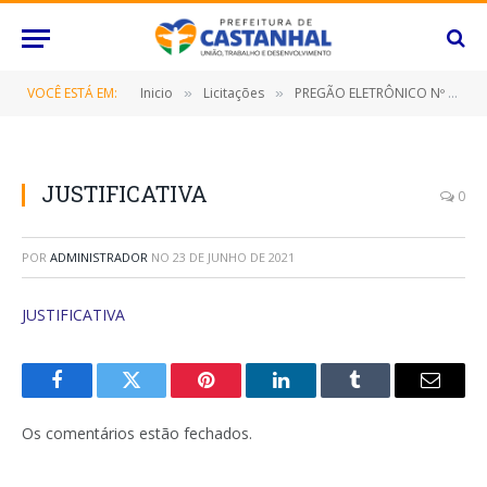
VOCÊ ESTÁ EM:
Inicio
Licitações
PREGÃO ELETRÔNICO Nº 028/2021/FMAS (CONTRATAÇÃO DE EMPRESA ESPECIALIZADA PARA PRESTAÇÃO DE SERVIÇOS FUNERÁRIOS COMPREENDENDO FORNECIMENTO DE URNA MORTUÁRIA, PARAMENTAÇÃO, VELAS, VÉU E TRANSLADO)
»
»
JUSTIFICATIVA
0
POR
ADMINISTRADOR
NO
23 DE JUNHO DE 2021
JUSTIFICATIVA
Facebook
Twitter
Pinterest
O
Tumblr
E-
LinkedIn
mail
Os comentários estão fechados.