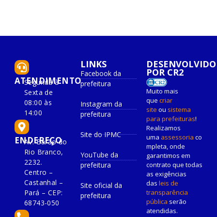
LINKS
DESENVOLVIDO
POR CR2
Facebook da
ATENDIMENTO
Segunda à
prefeitura
Muito mais
Sexta de
que
criar
08:00 às
Instagram da
site
ou
sistema
14:00
prefeitura
para prefeituras
!
Realizamos
Site do IPMC
uma
assessoria
co
ENDEREÇO
Av. Barão do
mpleta, onde
Rio Branco,
YouTube da
garantimos em
2232.
prefeitura
contrato que todas
Centro –
as exigências
Castanhal –
das
leis de
Site oficial da
Pará – CEP:
transparência
prefeitura
pública
serão
68743-050
atendidas.