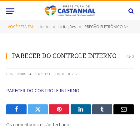
VOCÊ ESTÁ EM:
Inicio
Licitações
PREGÃO ELETRÔNICO Nº 030/2023-SRP (CONTRATAÇÃO DE EMPRESA ESPECIALIZADA PARAPRESTAÇÃODE SERVIÇO DE PUBLICAÇÕES DE AVISOS DE LICITAÇÃO, EXTRATOS DE CONTRATOS, HOMOLOGAÇÕES E OUTROS QUE SE FIZEREM NECESSÁRIOS NAS IMPRENSAS OFICIAIS E JORNAIS DE GRANDE CIRCULAÇÃO)
»
»
PARECER DO CONTROLE INTERNO
0
POR
BRUNO SALES
NO
12 DE JUNHO DE 2026
PARECER DO CONTROLE INTERNO
Facebook
Twitter
Pinterest
O
Tumblr
E-
LinkedIn
mail
Os comentários estão fechados.