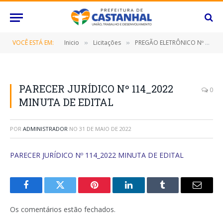
VOCÊ ESTÁ EM:
Inicio
Licitações
PREGÃO ELETRÔNICO Nº 033/2022-SRP (CONTRATAÇÃO DE EMPRESA ESPECIALIZADA PARA PRESTAÇÃO DE SERVIÇO DE COLOCAÇÃO E INSTALAÇÃO DE POSTES TIPO “DRONE” E “GLOBO”, COM FORNECIMENTO DE LUMINÁRIAS PÚBLICAS EM LED)
»
»
PARECER JURÍDICO Nº 114_2022
0
MINUTA DE EDITAL
POR
ADMINISTRADOR
NO
31 DE MAIO DE 2022
PARECER JURÍDICO Nº 114_2022 MINUTA DE EDITAL
Facebook
Twitter
Pinterest
O
Tumblr
E-
LinkedIn
mail
Os comentários estão fechados.