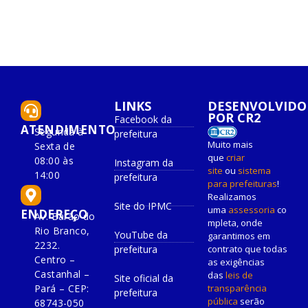
LINKS
DESENVOLVIDO
POR CR2
Facebook da
ATENDIMENTO
Segunda à
prefeitura
Muito mais
Sexta de
que
criar
08:00 às
Instagram da
site
ou
sistema
14:00
prefeitura
para prefeituras
!
Realizamos
Site do IPMC
uma
assessoria
co
ENDEREÇO
Av. Barão do
mpleta, onde
Rio Branco,
YouTube da
garantimos em
2232.
prefeitura
contrato que todas
Centro –
as exigências
Castanhal –
das
leis de
Site oficial da
Pará – CEP:
transparência
prefeitura
pública
serão
68743-050