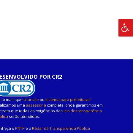
ESENVOLVIDO POR CR2
ito mais que
criar site
ou
sistema para prefeituras
!
alizamos uma
assessoria
completa, onde garantimos em
ntrato que todas as exigências das
leis de transparência
blica
serão atendidas.
nheça o
PNTP
e o
Radar da Transparência Pública