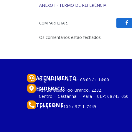
ANEXO I - TERMO DE REFERÊNCIA
COMPARTILHAR.
Fa
Os comentários estão fechados.
ATENDIMENTO
Segunda à Sexta de 08:00 às 14:00
ENDEREÇO
Av. Barão do Rio Branco, 2232.
Centro – Castanhal – Pará – CEP: 68743-050
TELEFONE
(91) 3721-2109 / 3711-7449