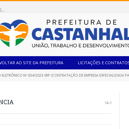
Dispensa de Licitação 085/2026 (CONTRATAÇÃO DE EMPRESA ESPECIALIZADA NA FABRICAÇÃO DE MÓVEIS SOB MEDIDA COM ESTRUTURA METÁLICA EM METALON PARA ATENDIMENTO DAS NECESSIDADES DA SALA SIMOV DA EMEF MADRE MARIA VIGANÓ)
VOLTAR AO SITE DA PREFEITURA
LICITAÇÕES E CONTRATO
TRÔNICO Nº 034/2023-SRP (CONTRATAÇÃO DE EMPRESA ESPECIALIZADA PARA PRESTAÇÃO DOS SERVIÇOS DE LIMPEZA DE FOSSA 
ÊNCIA
0