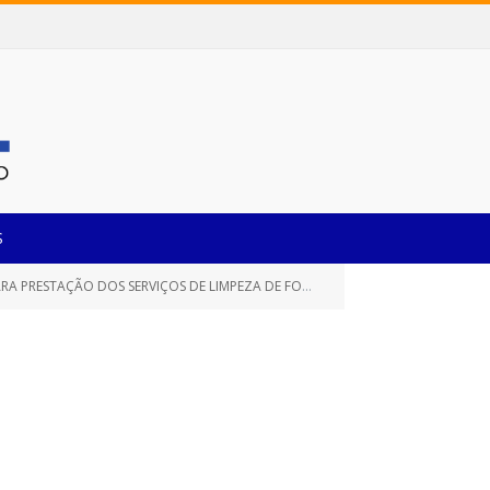
S
SÉPTICA COM EQUIPAMENTO DE SUCÇÃO A VÁCUO, COM CAMINHÃO E MOTORISTA)