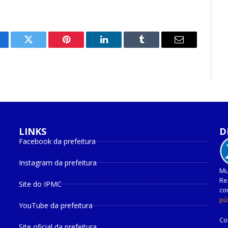
cebook
Twitter
Pinterest
O
Tumblr
E-
LinkedIn
mail
LINKS
D
Facebook da prefeitura
Instagram da prefeitura
Mu
Re
Site do IPMC
co
pú
YouTube da prefeitura
Co
Site oficial da prefeitura