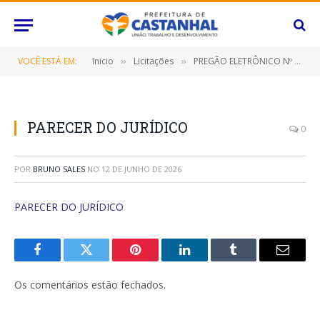
VOCÊ ESTÁ EM:
Inicio
Licitações
PREGÃO ELETRÔNICO Nº 034/2023-SRP (CONTRATAÇÃO DE EMPRESA ESPECIALIZADA PARA PRESTAÇÃO DOS SERVIÇOS DE LIMPEZA DE FOSSA SÉPTICA COM EQUIPAMENTO DE SUCÇÃO A VÁCUO, COM CAMINHÃO E MOTORISTA)
»
»
PARECER DO JURÍDICO
0
POR
BRUNO SALES
NO
12 DE JUNHO DE 2026
PARECER DO JURÍDICO
Facebook
Twitter
Pinterest
O
Tumblr
E-
LinkedIn
mail
Os comentários estão fechados.