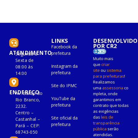
LINKS
DESENVOLVIDO
POR CR2
Facebook da
ATENDIMENTO
prefeitura
Segunda à
Muito mais
Sexta de
que
criar
Instagram da
08:00 às
site
ou
sistema
prefeitura
14:00
para prefeituras
!
Realizamos
Site do IPMC
uma
assessoria
co
ENDEREÇO
Av. Barão do
mpleta, onde
YouTube da
Rio Branco,
garantimos em
prefeitura
contrato que todas
2232.
as exigências
Centro –
das
leis de
Site oficial da
Castanhal –
transparência
prefeitura
Pará – CEP:
pública
serão
68743-050
atendidas.