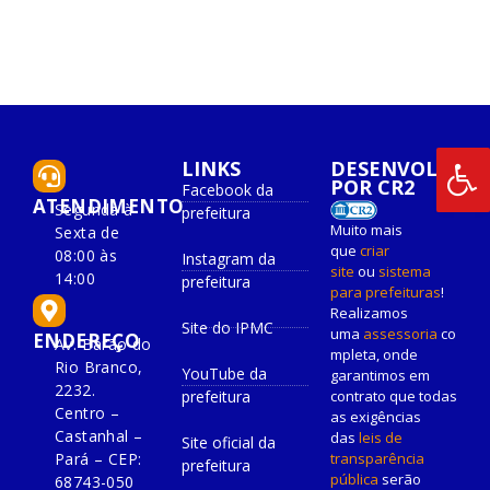
LINKS
DESENVOLVIDO
POR CR2
Facebook da
ATENDIMENTO
Segunda à
prefeitura
Muito mais
Sexta de
que
criar
08:00 às
Instagram da
site
ou
sistema
14:00
prefeitura
para prefeituras
!
Realizamos
Site do IPMC
uma
assessoria
co
ENDEREÇO
Av. Barão do
mpleta, onde
Rio Branco,
YouTube da
garantimos em
2232.
prefeitura
contrato que todas
Centro –
as exigências
Castanhal –
das
leis de
Site oficial da
Pará – CEP:
transparência
prefeitura
pública
serão
68743-050