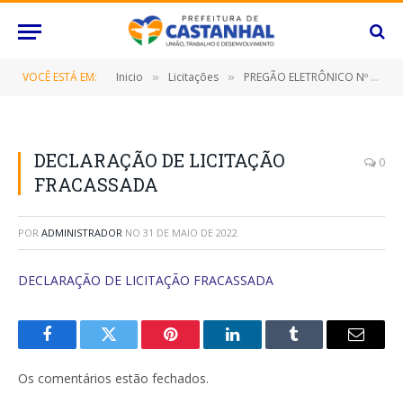
VOCÊ ESTÁ EM:
Inicio
Licitações
PREGÃO ELETRÔNICO Nº 040/2022-SRP (CONTRATAÇÃO DE EMPRESA ESPECIALIZADA PARA PRESTAÇÃO DE SERVIÇO DE HOSPEDAGEM, INCLUINDO CAFÉ DA MANHÃ, EM APARTAMENTOS SIMPLES, DUPLO E TRIPLO, EM HOTÉIS ATÉ QUATRO ESTRELAS)
»
»
DECLARAÇÃO DE LICITAÇÃO
0
FRACASSADA
POR
ADMINISTRADOR
NO
31 DE MAIO DE 2022
DECLARAÇÃO DE LICITAÇÃO FRACASSADA
Facebook
Twitter
Pinterest
O
Tumblr
E-
LinkedIn
mail
Os comentários estão fechados.