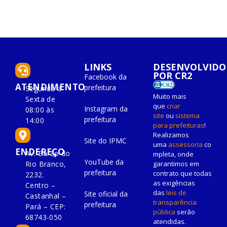
LINKS
DESENVOLVIDO
POR CR2
Facebook da
ATENDIMENTO
prefeitura
Segunda à
Muito mais
Sexta de
que
criar
Instagram da
08:00 às
site
ou
sistema
prefeitura
14:00
para prefeituras
!
Realizamos
Site do IPMC
uma
assessoria
co
ENDEREÇO
Av. Barão do
mpleta, onde
YouTube da
Rio Branco,
garantimos em
prefeitura
contrato que todas
2232.
as exigências
Centro –
das
leis de
Site oficial da
Castanhal –
transparência
prefeitura
Pará – CEP:
pública
serão
68743-050
atendidas.