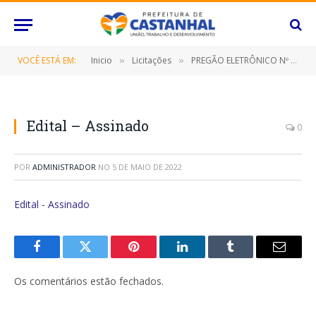
VOCÊ ESTÁ EM:
Inicio
Licitações
PREGÃO ELETRÔNICO Nº 040/2022-SRP (CONTRATAÇÃO DE EMPRESA ESPECIALIZADA PARA PRESTAÇÃO DE SERVIÇO DE HOSPEDAGEM, INCLUINDO CAFÉ DA MANHÃ, EM APARTAMENTOS SIMPLES, DUPLO E TRIPLO, EM HOTÉIS ATÉ QUATRO ESTRELAS)
»
»
Edital – Assinado
0
POR
ADMINISTRADOR
NO
5 DE MAIO DE 2022
Edital - Assinado
Facebook
Twitter
Pinterest
O
Tumblr
E-
LinkedIn
mail
Os comentários estão fechados.