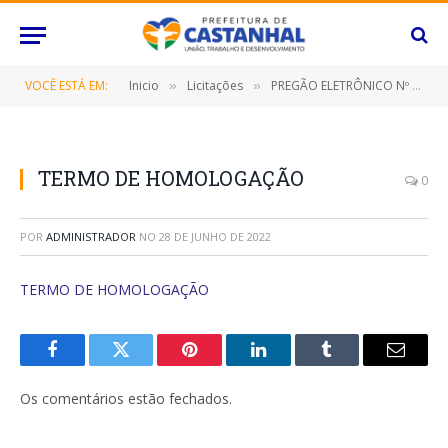
VOCÊ ESTÁ EM:
Inicio
Licitações
PREGÃO ELETRÔNICO Nº 042/2022-SRP (CONTRATAÇÃO DE EMPRESA ESPECIALIZADA PARA FORNECIMENTO COMBUSTÍVEIS E LUBRIFICANTES)
»
»
TERMO DE HOMOLOGAÇÃO
0
POR
ADMINISTRADOR
NO
28 DE JUNHO DE 2022
TERMO DE HOMOLOGAÇÃO
Facebook
Twitter
Pinterest
O
Tumblr
E-
LinkedIn
mail
Os comentários estão fechados.