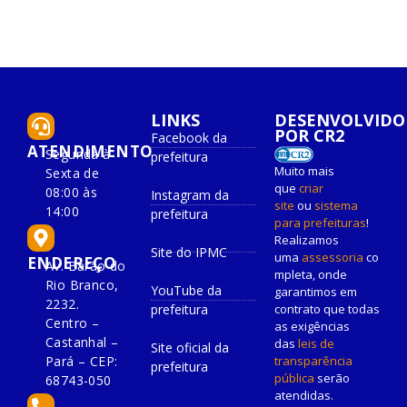
LINKS
DESENVOLVIDO
POR CR2
Facebook da
ATENDIMENTO
Segunda à
prefeitura
Muito mais
Sexta de
que
criar
08:00 às
Instagram da
site
ou
sistema
14:00
prefeitura
para prefeituras
!
Realizamos
Site do IPMC
uma
assessoria
co
ENDEREÇO
Av. Barão do
mpleta, onde
Rio Branco,
YouTube da
garantimos em
2232.
prefeitura
contrato que todas
Centro –
as exigências
Castanhal –
das
leis de
Site oficial da
Pará – CEP:
transparência
prefeitura
pública
serão
68743-050
atendidas.