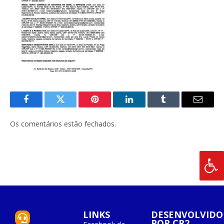
Facebook
Twitter
Pinterest
O
Tumblr
E-
LinkedIn
mail
Os comentários estão fechados.
LINKS
DESENVOLVIDO
POR CR2