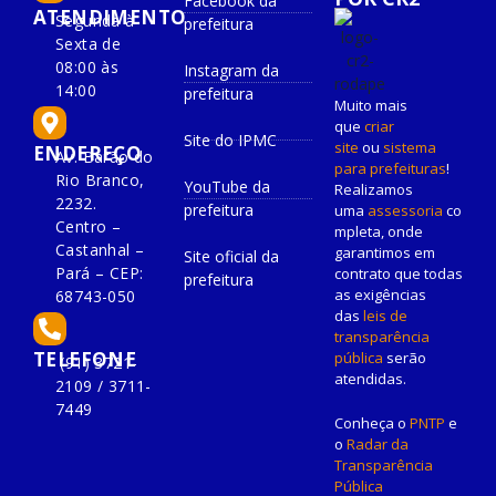
Facebook da
ATENDIMENTO
Segunda à
prefeitura
Sexta de
08:00 às
Instagram da
14:00
prefeitura
Muito mais
que
criar
Site do IPMC
site
ou
sistema
ENDEREÇO
Av. Barão do
para prefeituras
!
Rio Branco,
YouTube da
Realizamos
2232.
prefeitura
uma
assessoria
co
Centro –
mpleta, onde
Castanhal –
garantimos em
Site oficial da
Pará – CEP:
contrato que todas
prefeitura
as exigências
68743-050
das
leis de
transparência
TELEFONE
pública
serão
(91) 3721-
atendidas.
2109 / 3711-
7449
Conheça o
PNTP
e
o
Radar da
Transparência
Pública