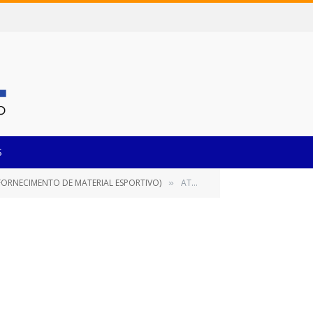
S
FORNECIMENTO DE MATERIAL ESPORTIVO)
ATA DE REGISTRO DE PREÇOS Nº 039_2021
»