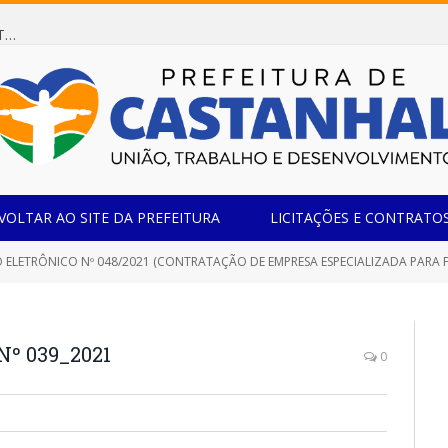
Dispensa de Licitação 078/2026 (AQUISIÇÃO DE AGENTE REDUTOR LÍQUIDO AUTOMOTIVO – ARLA 32, PARA ATENDER A FROTA OFICIAL DE VEÍCULOS DA SECRETARIA MUNICIPAL DE EDUCAÇÃO DO MUNICÍPIO DE CASTANHAL/PA)
VOLTAR AO SITE DA PREFEITURA
LICITAÇÕES E CONTRATO
 ELETRÔNICO Nº 048/2021 (CONTRATAÇÃO DE EMPRESA ESPECIALIZADA PARA 
Nº 039_2021
0