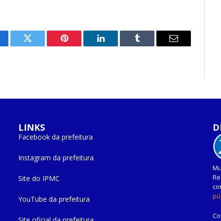
cebook
Twitter
Pinterest
O
Tumblr
E-
LinkedIn
mail
LINKS
D
Facebook da prefeitura
Instagram da prefeitura
Mu
Re
Site do IPMC
co
pú
YouTube da prefeitura
Co
Site oficial da prefeitura