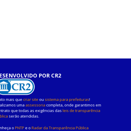
ESENVOLVIDO POR CR2
ito mais que
criar site
ou
sistema para prefeituras
!
alizamos uma
assessoria
completa, onde garantimos em
ntrato que todas as exigências das
leis de transparência
blica
serão atendidas.
nheça o
PNTP
e o
Radar da Transparência Pública