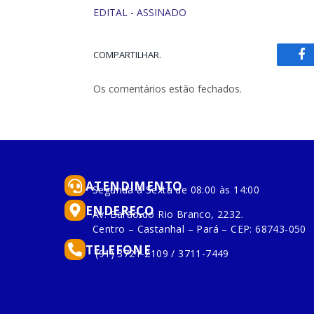
EDITAL - ASSINADO
COMPARTILHAR.
Fa
Os comentários estão fechados.
ATENDIMENTO
Segunda à Sexta de 08:00 às 14:00
ENDEREÇO
Av. Barão do Rio Branco, 2232.
Centro – Castanhal – Pará – CEP: 68743-050
TELEFONE
(91) 3721-2109 / 3711-7449