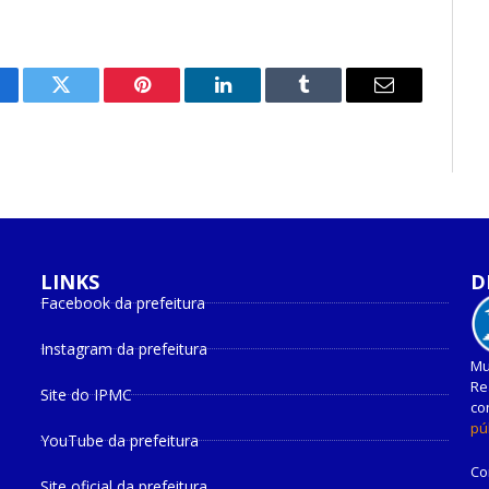
cebook
Twitter
Pinterest
O
Tumblr
E-
LinkedIn
mail
LINKS
D
Facebook da prefeitura
Instagram da prefeitura
Mu
Re
Site do IPMC
co
pú
YouTube da prefeitura
Co
Site oficial da prefeitura