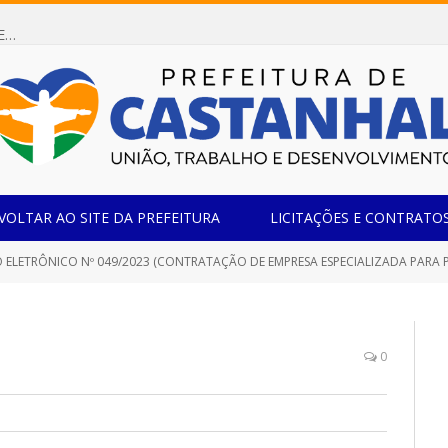
Dispensa de Licitação 085/2026 (CONTRATAÇÃO DE EMPRESA ESPECIALIZADA NA FABRICAÇÃO DE MÓVEIS SOB MEDIDA COM ESTRUTURA METÁLICA EM METALON PARA ATENDIMENTO DAS NECESSIDADES DA SALA SIMOV DA EMEF MADRE MARIA VIGANÓ)
VOLTAR AO SITE DA PREFEITURA
LICITAÇÕES E CONTRATO
 ELETRÔNICO Nº 049/2023 (CONTRATAÇÃO DE EMPRESA ESPECIALIZADA PARA 
0