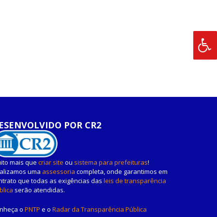
ESENVOLVIDO POR CR2
ito mais que
criar site
ou
sistema para prefeituras
!
alizamos uma
assessoria
completa, onde garantimos em
ntrato que todas as exigências das
leis de transparência
blica
serão atendidas.
nheça o
PNTP
e o
Radar da Transparência Pública