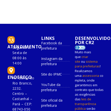
LINKS
DESENVOLVIDO
POR CR2
Facebook da
ATENDIMENTO
Segunda à
prefeitura
Muito mais
Sexta de
que
criar
08:00 às
Instagram da
site
ou
sistema
14:00
prefeitura
para prefeituras
!
Realizamos
Site do IPMC
uma
assessoria
co
ENDEREÇO
Av. Barão do
mpleta, onde
Rio Branco,
YouTube da
garantimos em
2232.
prefeitura
contrato que todas
Centro –
as exigências
Castanhal –
das
leis de
Site oficial da
Pará – CEP:
transparência
prefeitura
pública
serão
68743-050