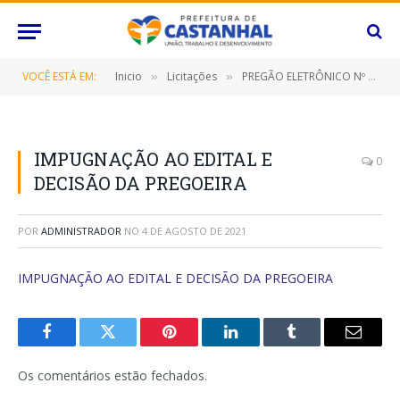
VOCÊ ESTÁ EM:
Inicio
Licitações
PREGÃO ELETRÔNICO Nº 052/2021 (CONTRATAÇÃO DE EMPRESA ESPECIALIZADA PARA FORNECIMENTO DE TERMINAIS DE RÁDIOS TRANSCEPTOR MÓVEL, PORTÁTEIS E ACESSÓRIOS)
»
»
IMPUGNAÇÃO AO EDITAL E
0
DECISÃO DA PREGOEIRA
POR
ADMINISTRADOR
NO
4 DE AGOSTO DE 2021
IMPUGNAÇÃO AO EDITAL E DECISÃO DA PREGOEIRA
Facebook
Twitter
Pinterest
O
Tumblr
E-
LinkedIn
mail
Os comentários estão fechados.