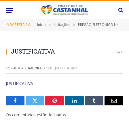
VOCÊ ESTÁ EM:
Inicio
Licitações
PREGÃO ELETRÔNICO Nº 053/2021 (CONTRATAÇÃO DE EMPRESA ESPECIALIZADA PARA O FORNECIMENTO DE FILMES ESPECIAIS PARA RADIOLOGIA DIGITAL COM IMPRESSORA A SECO (DRY), DIGITALIZADOR DE IMAGENS RADIOLÓGICAS, MATERIAIS DE CONSUMO E MATERIAIS PERMANENTE )
»
»
JUSTIFICATIVA
0
POR
ADMINISTRADOR
NO
12 DE JULHO DE 2021
JUSTIFICATIVA
Facebook
Twitter
Pinterest
O
Tumblr
E-
LinkedIn
mail
Os comentários estão fechados.