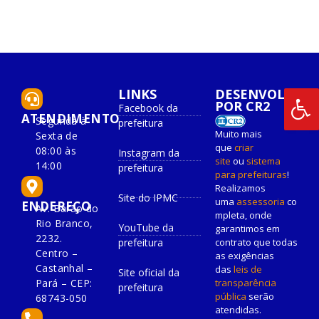
LINKS
DESENVOLVIDO
POR CR2
Facebook da
ATENDIMENTO
Segunda à
prefeitura
Muito mais
Sexta de
que
criar
08:00 às
Instagram da
site
ou
sistema
14:00
prefeitura
para prefeituras
!
Realizamos
Site do IPMC
uma
assessoria
co
ENDEREÇO
Av. Barão do
mpleta, onde
Rio Branco,
YouTube da
garantimos em
2232.
prefeitura
contrato que todas
Centro –
as exigências
Castanhal –
das
leis de
Site oficial da
Pará – CEP:
transparência
prefeitura
pública
serão
68743-050
atendidas.