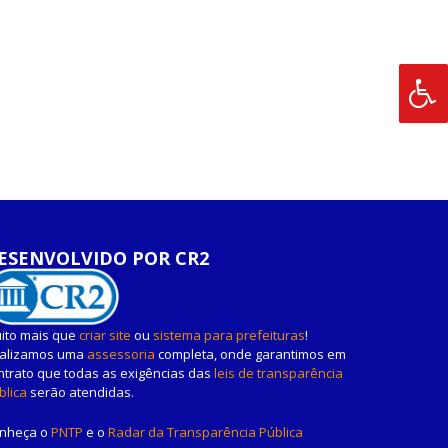
ESENVOLVIDO POR CR2
ito mais que
criar site
ou
sistema para prefeituras
!
alizamos uma
assessoria
completa, onde garantimos em
ntrato que todas as exigências das
leis de transparência
blica
serão atendidas.
nheça o
PNTP
e o
Radar da Transparência Pública