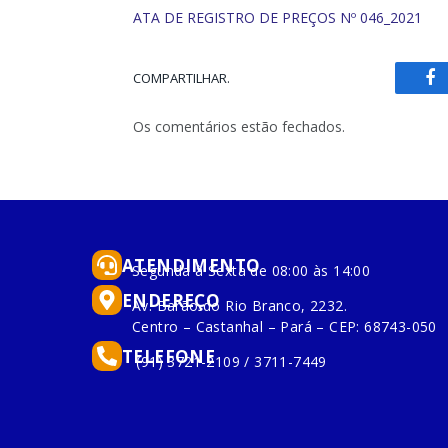
ATA DE REGISTRO DE PREÇOS Nº 046_2021
COMPARTILHAR.
Fa
Os comentários estão fechados.
ATENDIMENTO
Segunda à Sexta de 08:00 às 14:00
ENDEREÇO
Av. Barão do Rio Branco, 2232.
Centro – Castanhal – Pará – CEP: 68743-050
TELEFONE
(91) 3721-2109 / 3711-7449