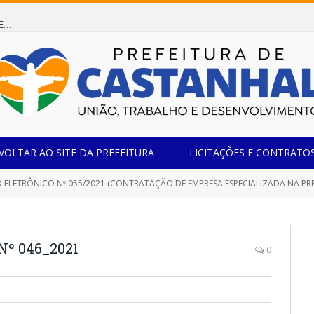
Dispensa de Licitação 085/2026 (CONTRATAÇÃO DE EMPRESA ESPECIALIZADA NA FABRICAÇÃO DE MÓVEIS SOB MEDIDA COM ESTRUTURA METÁLICA EM METALON PARA ATENDIMENTO DAS NECESSIDADES DA SALA SIMOV DA EMEF MADRE MARIA VIGANÓ)
VOLTAR AO SITE DA PREFEITURA
LICITAÇÕES E CONTRATO
ELETRÔNICO Nº 055/2021 (CONTRATAÇÃO DE EMPRESA ESPECIALIZADA NA PRESTAÇÃ
Nº 046_2021
0