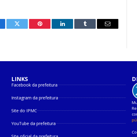
cebook
Twitter
Pinterest
O
Tumblr
E-
LinkedIn
mail
LINKS
D
Facebook da prefeitura
Instagram da prefeitura
Mu
Re
Site do IPMC
co
pú
YouTube da prefeitura
Co
Site oficial da prefeitura