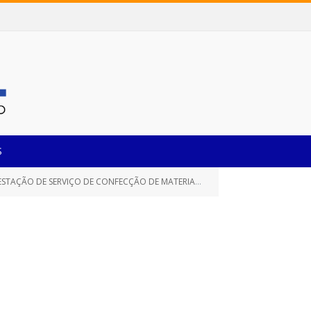
S
O DE SERVIÇO DE CONFECÇÃO DE MATERIAL GRÁFICO)
ATA DE REGI
»