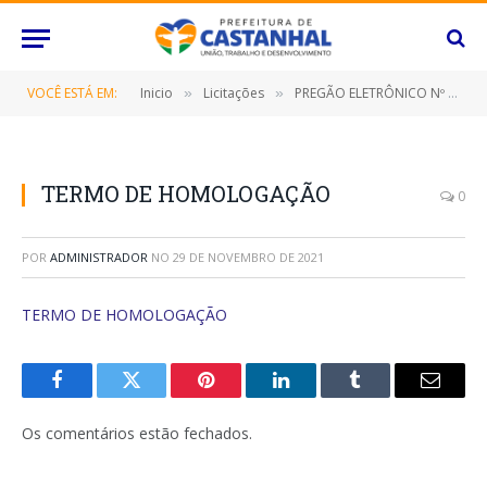
VOCÊ ESTÁ EM:
Inicio
Licitações
PREGÃO ELETRÔNICO Nº 055/2021 (CONTRATAÇÃO DE EMPRESA ESPECIALIZADA NA PRESTAÇÃO DE SERVIÇO DE CONFECÇÃO DE MATERIAL GRÁFICO)
»
»
TERMO DE HOMOLOGAÇÃO
0
POR
ADMINISTRADOR
NO
29 DE NOVEMBRO DE 2021
TERMO DE HOMOLOGAÇÃO
Facebook
Twitter
Pinterest
O
Tumblr
E-
LinkedIn
mail
Os comentários estão fechados.