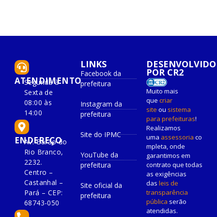
LINKS
DESENVOLVIDO
POR CR2
Facebook da
ATENDIMENTO
Segunda à
prefeitura
Muito mais
Sexta de
que
criar
08:00 às
Instagram da
site
ou
sistema
14:00
prefeitura
para prefeituras
!
Realizamos
Site do IPMC
uma
assessoria
co
ENDEREÇO
Av. Barão do
mpleta, onde
Rio Branco,
YouTube da
garantimos em
2232.
prefeitura
contrato que todas
Centro –
as exigências
Castanhal –
das
leis de
Site oficial da
Pará – CEP:
transparência
prefeitura
pública
serão
68743-050
atendidas.