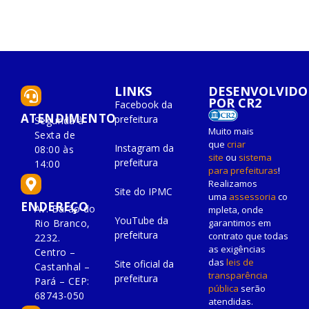
LINKS
DESENVOLVIDO
POR CR2
Facebook da
ATENDIMENTO
prefeitura
Segunda à
Muito mais
Sexta de
que
criar
Instagram da
08:00 às
site
ou
sistema
prefeitura
14:00
para prefeituras
!
Realizamos
Site do IPMC
uma
assessoria
co
ENDEREÇO
Av. Barão do
mpleta, onde
YouTube da
Rio Branco,
garantimos em
prefeitura
contrato que todas
2232.
as exigências
Centro –
das
leis de
Site oficial da
Castanhal –
transparência
prefeitura
Pará – CEP:
pública
serão
68743-050
atendidas.