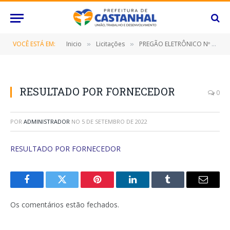
VOCÊ ESTÁ EM:
Inicio
Licitações
PREGÃO ELETRÔNICO Nº 055/2022-SRP (CONTRATAÇÃO DE EMPRESA ESPECIALIZADA PARA FORNECIMENTO TINTAS SOLVENTES E MATERIAL PARA PINTURA)
»
»
RESULTADO POR FORNECEDOR
0
POR
ADMINISTRADOR
NO
5 DE SETEMBRO DE 2022
RESULTADO POR FORNECEDOR
Facebook
Twitter
Pinterest
O
Tumblr
E-
LinkedIn
mail
Os comentários estão fechados.