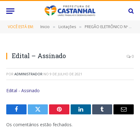
VOCÊ ESTÁ EM:
Inicio
Licitações
PREGÃO ELETRÔNICO Nº 056/2021 (CONTRATAÇÃO DE EMPRESA ESPECIALIZADA NO FORNECIMENTO ÁGUA MINERAL EM EMBALAGEM DE 300ML)
»
»
Edital – Assinado
0
POR
ADMINISTRADOR
NO
9 DE JULHO DE 2021
Edital - Assinado
Facebook
Twitter
Pinterest
O
Tumblr
E-
LinkedIn
mail
Os comentários estão fechados.