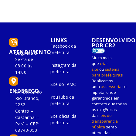
LINKS
DESENVOLVIDO
POR CR2
Facebook da
ATENDIMENTO
prefeitura
Segunda à
Muito mais
Sexta de
que
criar
Instagram da
08:00 às
site
ou
sistema
prefeitura
14:00
para prefeituras
!
Realizamos
Site do IPMC
uma
assessoria
co
ENDEREÇO
Av. Barão do
mpleta, onde
YouTube da
Rio Branco,
garantimos em
prefeitura
contrato que todas
2232.
as exigências
Centro –
das
leis de
Site oficial da
Castanhal –
transparência
prefeitura
Pará – CEP:
pública
serão
68743-050
atendidas.