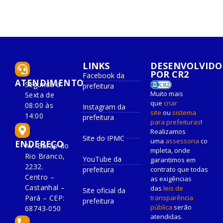
LINKS
DESENVOLVIDO
POR CR2
Facebook da
ATENDIMENTO
Segunda à
prefeitura
Muito mais
Sexta de
que
criar
08:00 às
Instagram da
site
ou
sistema
14:00
prefeitura
para prefeituras
!
Realizamos
Site do IPMC
uma
assessoria
co
ENDEREÇO
Av. Barão do
mpleta, onde
Rio Branco,
YouTube da
garantimos em
2232.
prefeitura
contrato que todas
Centro –
as exigências
Castanhal –
das
leis de
Site oficial da
Pará – CEP:
transparência
prefeitura
pública
serão
68743-050
atendidas.