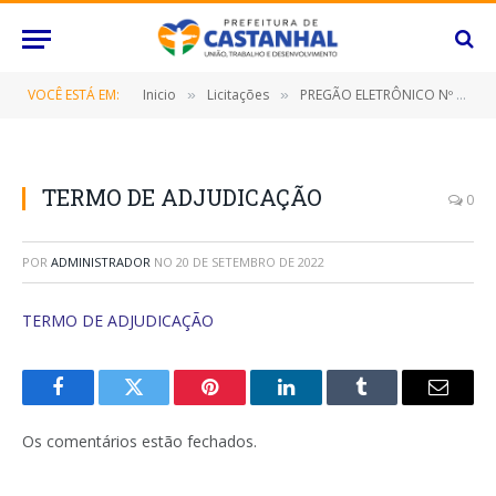
VOCÊ ESTÁ EM:
Inicio
Licitações
PREGÃO ELETRÔNICO Nº 056/2022-SRP (CONTRATAÇÃO DE EMPRESA ESPECIALIZADA PARA FORNECIMENTO DE UTENSÍLIOS E EQUIPAMENTO PARA COPA COZINHA)
»
»
TERMO DE ADJUDICAÇÃO
0
POR
ADMINISTRADOR
NO
20 DE SETEMBRO DE 2022
TERMO DE ADJUDICAÇÃO
Facebook
Twitter
Pinterest
O
Tumblr
E-
LinkedIn
mail
Os comentários estão fechados.