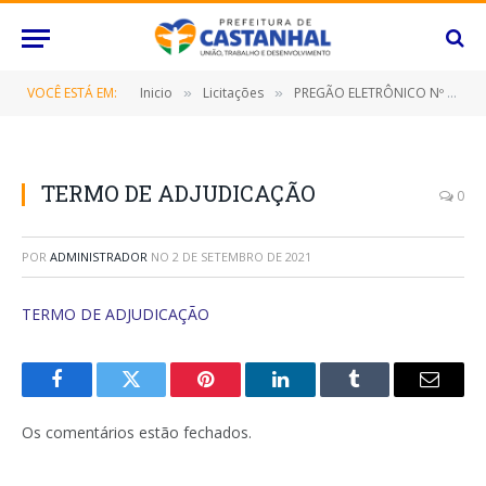
VOCÊ ESTÁ EM:
Inicio
Licitações
PREGÃO ELETRÔNICO Nº 057/2021 (CONTRATAÇÃO DE EMPRESA ESPECIALIZADA PARA PRESTAÇÃO DE SERVIÇO PARA O DESENVOLVIMENTO E IMPLANTAÇÃO DE SISTEMA DE INFORMAÇÃO (SOFTWARE) )
»
»
TERMO DE ADJUDICAÇÃO
0
POR
ADMINISTRADOR
NO
2 DE SETEMBRO DE 2021
TERMO DE ADJUDICAÇÃO
Facebook
Twitter
Pinterest
O
Tumblr
E-
LinkedIn
mail
Os comentários estão fechados.