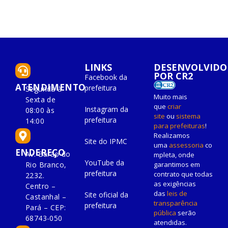
LINKS
DESENVOLVIDO
POR CR2
Facebook da
ATENDIMENTO
prefeitura
Segunda à
Muito mais
Sexta de
que
criar
Instagram da
08:00 às
site
ou
sistema
prefeitura
14:00
para prefeituras
!
Realizamos
Site do IPMC
uma
assessoria
co
ENDEREÇO
Av. Barão do
mpleta, onde
YouTube da
Rio Branco,
garantimos em
prefeitura
contrato que todas
2232.
as exigências
Centro –
das
leis de
Site oficial da
Castanhal –
transparência
prefeitura
Pará – CEP:
pública
serão
68743-050
atendidas.