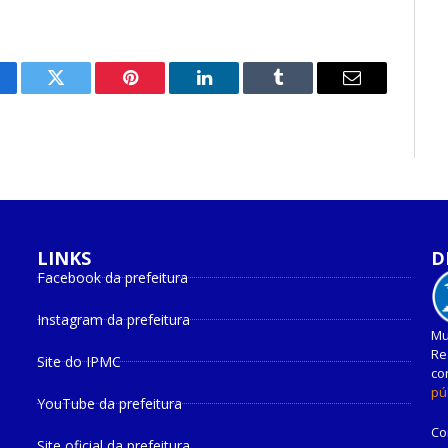
cebook
Twitter
Pinterest
O
Tumblr
E-
LinkedIn
mail
LINKS
D
Facebook da prefeitura
Instagram da prefeitura
Mu
Re
Site do IPMC
co
pú
YouTube da prefeitura
Co
Site oficial da prefeitura