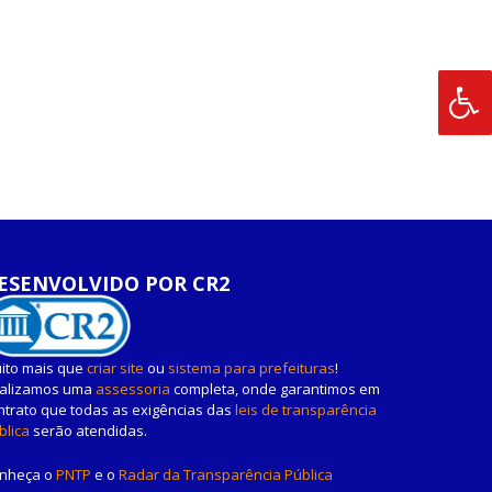
ESENVOLVIDO POR CR2
ito mais que
criar site
ou
sistema para prefeituras
!
alizamos uma
assessoria
completa, onde garantimos em
ntrato que todas as exigências das
leis de transparência
blica
serão atendidas.
nheça o
PNTP
e o
Radar da Transparência Pública