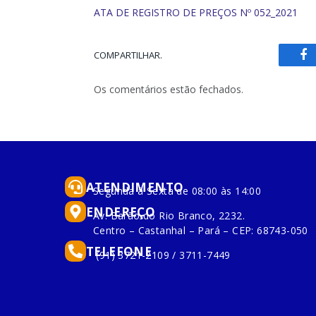
ATA DE REGISTRO DE PREÇOS Nº 052_2021
COMPARTILHAR.
Fa
Os comentários estão fechados.
ATENDIMENTO
Segunda à Sexta de 08:00 às 14:00
ENDEREÇO
Av. Barão do Rio Branco, 2232.
Centro – Castanhal – Pará – CEP: 68743-050
TELEFONE
(91) 3721-2109 / 3711-7449