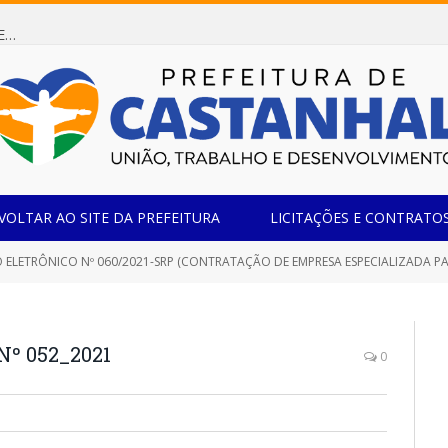
Dispensa de Licitação 085/2026 (CONTRATAÇÃO DE EMPRESA ESPECIALIZADA NA FABRICAÇÃO DE MÓVEIS SOB MEDIDA COM ESTRUTURA METÁLICA EM METALON PARA ATENDIMENTO DAS NECESSIDADES DA SALA SIMOV DA EMEF MADRE MARIA VIGANÓ)
VOLTAR AO SITE DA PREFEITURA
LICITAÇÕES E CONTRATO
 ELETRÔNICO Nº 060/2021-SRP (CONTRATAÇÃO DE EMPRESA ESPECIALIZADA 
Nº 052_2021
0