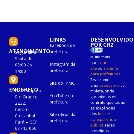
LINKS
DESENVOLVIDO
POR CR2
Facebook da
ATENDIMENTO
prefeitura
Segunda à
Muito mais
Sexta de
que
criar
Instagram da
08:00 às
site
ou
sistema
prefeitura
14:00
para prefeituras
!
Realizamos
Site do IPMC
uma
assessoria
co
ENDEREÇO
Av. Barão do
mpleta, onde
YouTube da
Rio Branco,
garantimos em
prefeitura
contrato que todas
2232.
as exigências
Centro –
das
leis de
Site oficial da
Castanhal –
transparência
prefeitura
Pará – CEP:
pública
serão
68743-050
atendidas.