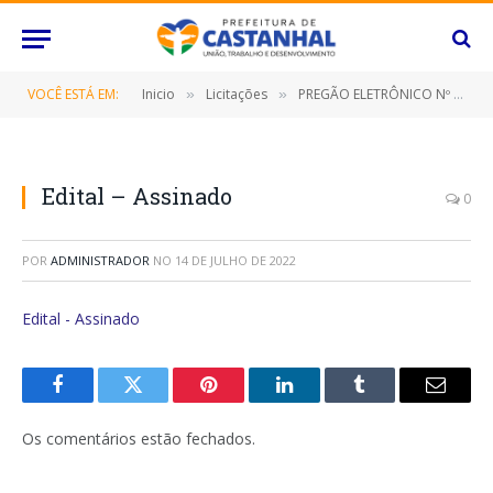
VOCÊ ESTÁ EM:
Inicio
Licitações
PREGÃO ELETRÔNICO Nº 062/2022-SRP (CONTRATAÇÃO DE EMPRESA ESPECIALIZADA NO FORNECIMENTO ÁGUA MINERAL EM EMBALAGEM DE 200ML)
»
»
Edital – Assinado
0
POR
ADMINISTRADOR
NO
14 DE JULHO DE 2022
Edital - Assinado
Facebook
Twitter
Pinterest
O
Tumblr
E-
LinkedIn
mail
Os comentários estão fechados.