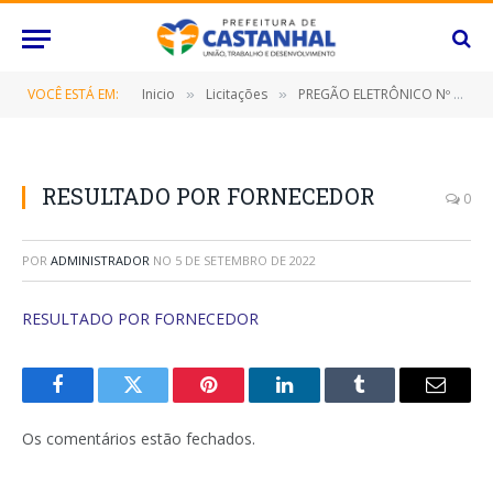
VOCÊ ESTÁ EM:
Inicio
Licitações
PREGÃO ELETRÔNICO Nº 062/2022-SRP (CONTRATAÇÃO DE EMPRESA ESPECIALIZADA NO FORNECIMENTO ÁGUA MINERAL EM EMBALAGEM DE 200ML)
»
»
RESULTADO POR FORNECEDOR
0
POR
ADMINISTRADOR
NO
5 DE SETEMBRO DE 2022
RESULTADO POR FORNECEDOR
Facebook
Twitter
Pinterest
O
Tumblr
E-
LinkedIn
mail
Os comentários estão fechados.