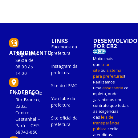
LINKS
DESENVOLVIDO
POR CR2
Facebook da
ATENDIMENTO
prefeitura
Segunda à
Muito mais
Sexta de
que
criar
Instagram da
08:00 às
site
ou
sistema
prefeitura
14:00
para prefeituras
!
Realizamos
Site do IPMC
uma
assessoria
co
ENDEREÇO
Av. Barão do
mpleta, onde
YouTube da
Rio Branco,
garantimos em
prefeitura
contrato que todas
2232.
as exigências
Centro –
das
leis de
Site oficial da
Castanhal –
transparência
prefeitura
Pará – CEP:
pública
serão
68743-050
atendidas.