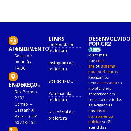
LINKS
DESENVOLVIDO
POR CR2
Facebook da
ATENDIMENTO
Segunda à
prefeitura
Muito mais
Sexta de
que
criar
08:00 às
Instagram da
site
ou
sistema
14:00
prefeitura
para prefeituras
!
Realizamos
Site do IPMC
uma
assessoria
co
ENDEREÇO
Av. Barão do
mpleta, onde
Rio Branco,
YouTube da
garantimos em
2232.
prefeitura
contrato que todas
Centro –
as exigências
Castanhal –
das
leis de
Site oficial da
Pará – CEP:
transparência
prefeitura
pública
serão
68743-050
atendidas.