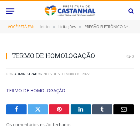
VOCÊ ESTÁ EM:
Inicio
Licitações
PREGÃO ELETRÔNICO Nº 062/2022-SRP (CONTRATAÇÃO DE EMPRESA ESPECIALIZADA NO FORNECIMENTO ÁGUA MINERAL EM EMBALAGEM DE 200ML)
»
»
TERMO DE HOMOLOGAÇÃO
0
POR
ADMINISTRADOR
NO
5 DE SETEMBRO DE 2022
TERMO DE HOMOLOGAÇÃO
Facebook
Twitter
Pinterest
O
Tumblr
E-
LinkedIn
mail
Os comentários estão fechados.