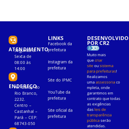
LINKS
DESENVOLVIDO
POR CR2
Facebook da
ATENDIMENTO
prefeitura
Segunda à
Muito mais
Sexta de
que
criar
Instagram da
08:00 às
site
ou
sistema
prefeitura
14:00
para prefeituras
!
Realizamos
Site do IPMC
uma
assessoria
co
ENDEREÇO
Av. Barão do
mpleta, onde
YouTube da
Rio Branco,
garantimos em
prefeitura
contrato que todas
2232.
as exigências
Centro –
das
leis de
Site oficial da
Castanhal –
transparência
prefeitura
Pará – CEP:
pública
serão
68743-050
atendidas.