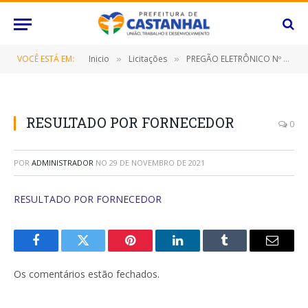
VOCÊ ESTÁ EM:
Inicio
Licitações
PREGÃO ELETRÔNICO Nº 063/2021-SRP (CONTRATAÇÃO DE EMPRESA ESPECIALIZADA PARA FORNECIMENTO DE BOMBAS HIDRÁULICAS E MATERIAIS PARA MANUTENÇÃO E BOMBAS)
»
»
RESULTADO POR FORNECEDOR
0
POR
ADMINISTRADOR
NO
29 DE NOVEMBRO DE 2021
RESULTADO POR FORNECEDOR
Facebook
Twitter
Pinterest
O
Tumblr
E-
LinkedIn
mail
Os comentários estão fechados.