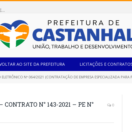
Dispensa de Licitação 085/2026 (CONTRATAÇÃO DE EMPRESA ESPECIALIZADA NA FABRICAÇÃO DE MÓVEIS SOB MEDIDA COM ESTRUTURA METÁLICA EM METALON PARA ATENDIMENTO DAS NECESSIDADES DA SALA SIMOV DA EMEF MADRE MARIA VIGANÓ)
VOLTAR AO SITE DA PREFEITURA
LICITAÇÕES E CONTRATO
TRÔNICO Nº 064/2021 (CONTRATAÇÃO DE EMPRESA ESPECIALIZADA PARA PRESTAÇÃO DE SERVIÇOS DE TRANSPORTE ESCOLAR PAR
 CONTRATO N° 143-2021 – PE N°
0