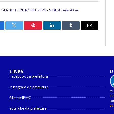
43-2021 - PE N° 064-2021 - S DE A BARBOSA
cebook
Twitter
Pinterest
O
Tumblr
E-
LinkedIn
mail
LINKS
D
Facebook da prefeitura
Instagram da prefeitura
Mu
Re
Site do IPMC
co
pú
YouTube da prefeitura