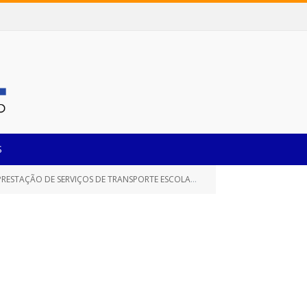
S
A ALUNOS EM ZONEAMENTO RURAL DA REDE MUNICIPAL E ESTADUAL DE ENSINO)