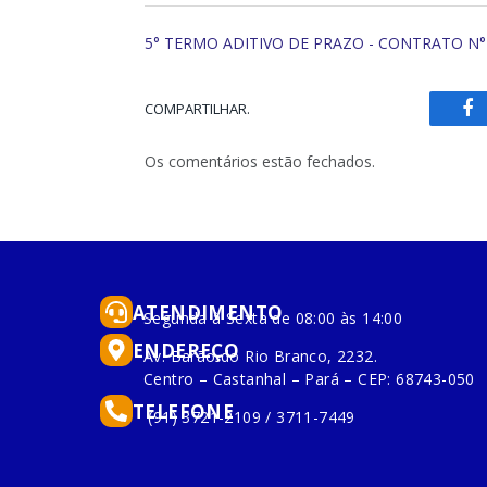
5° TERMO ADITIVO DE PRAZO - CONTRATO N° 1
COMPARTILHAR.
Fa
Os comentários estão fechados.
ATENDIMENTO
Segunda à Sexta de 08:00 às 14:00
ENDEREÇO
Av. Barão do Rio Branco, 2232.
Centro – Castanhal – Pará – CEP: 68743-050
TELEFONE
(91) 3721-2109 / 3711-7449