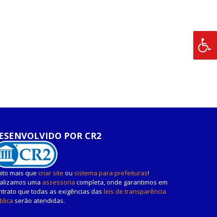
ESENVOLVIDO POR CR2
ito mais que
criar site
ou
sistema para prefeituras
!
alizamos uma
assessoria
completa, onde garantimos em
ntrato que todas as exigências das
leis de transparência
blica
serão atendidas.