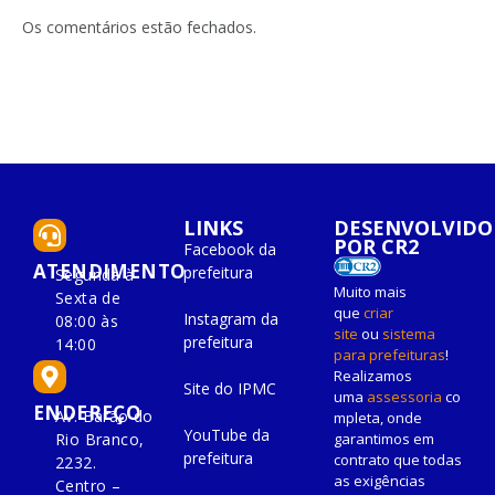
LinkedIn
mail
Os comentários estão fechados.
LINKS
DESENVOLVIDO
POR CR2
Facebook da
ATENDIMENTO
prefeitura
Segunda à
Muito mais
Sexta de
que
criar
Instagram da
08:00 às
site
ou
sistema
prefeitura
14:00
para prefeituras
!
Realizamos
Site do IPMC
uma
assessoria
co
ENDEREÇO
Av. Barão do
mpleta, onde
YouTube da
Rio Branco,
garantimos em
prefeitura
contrato que todas
2232.
as exigências
Centro –