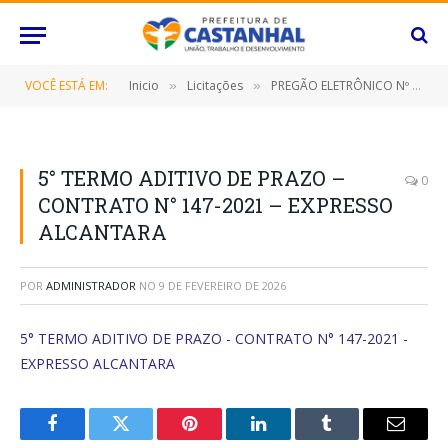
VOCÊ ESTÁ EM:
Inicio
Licitações
PREGÃO ELETRÔNICO Nº 064/2021 (CONTRATAÇÃO DE EMPRESA ESPECIALIZADA PARA PRESTAÇÃO DE SERVIÇOS DE TRANSPORTE ESCOLAR PARA ALUNOS EM ZONEAMENTO RURAL DA REDE MUNICIPAL E ESTADUAL DE ENSINO)
»
»
5° TERMO ADITIVO DE PRAZO –
0
CONTRATO N° 147-2021 – EXPRESSO
ALCANTARA
POR
ADMINISTRADOR
NO
9 DE FEVEREIRO DE 2026
5° TERMO ADITIVO DE PRAZO - CONTRATO N° 147-2021 -
EXPRESSO ALCANTARA
Facebook
Twitter
Pinterest
O
Tumblr
E-