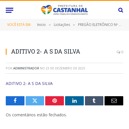
VOCÊ ESTÁ EM:
Inicio
Licitações
PREGÃO ELETRÔNICO Nº 064/2021 (CONTRATAÇÃO DE EMPRESA ESPECIALIZADA PARA PRESTAÇÃO DE SERVIÇOS DE TRANSPORTE ESCOLAR PARA ALUNOS EM ZONEAMENTO RURAL DA REDE MUNICIPAL E ESTADUAL DE ENSINO)
»
»
ADITIVO 2- A S DA SILVA
0
POR
ADMINISTRADOR
NO
23 DE DEZEMBRO DE 2025
ADITIVO 2- A S DA SILVA
Facebook
Twitter
Pinterest
O
Tumblr
E-
LinkedIn
mail
Os comentários estão fechados.