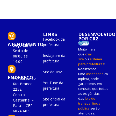
LINKS
DESENVOLVIDO
POR CR2
Facebook da
ATENDIMENTO
prefeitura
Segunda à
Muito mais
Sexta de
que
criar
Instagram da
08:00 às
site
ou
sistema
prefeitura
14:00
para prefeituras
!
Realizamos
Site do IPMC
uma
assessoria
co
ENDEREÇO
Av. Barão do
mpleta, onde
YouTube da
Rio Branco,
garantimos em
prefeitura
contrato que todas
2232.
as exigências
Centro –
das
leis de
Site oficial da
Castanhal –
transparência
prefeitura
Pará – CEP:
pública
serão
68743-050
atendidas.