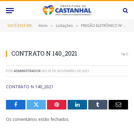
VOCÊ ESTÁ EM:
Inicio
Licitações
PREGÃO ELETRÔNICO Nº 064/2021 (CONTRATAÇÃO DE EMPRESA ESPECIALIZADA PARA PRESTAÇÃO DE SERVIÇOS DE TRANSPORTE ESCOLAR PARA ALUNOS EM ZONEAMENTO RURAL DA REDE MUNICIPAL E ESTADUAL DE ENSINO)
»
»
CONTRATO N 140_2021
0
POR
ADMINISTRADOR
NO
29 DE NOVEMBRO DE 2021
CONTRATO N 140_2021
Facebook
Twitter
Pinterest
O
Tumblr
E-
LinkedIn
mail
Os comentários estão fechados.