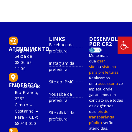
LINKS
DESENVOLVIDO
POR CR2
Facebook da
ATENDIMENTO
Segunda à
prefeitura
Muito mais
Sexta de
que
criar
08:00 às
Instagram da
site
ou
sistema
14:00
prefeitura
para prefeituras
!
Realizamos
Site do IPMC
uma
assessoria
co
ENDEREÇO
Av. Barão do
mpleta, onde
Rio Branco,
YouTube da
garantimos em
2232.
prefeitura
contrato que todas
Centro –
as exigências
Castanhal –
das
leis de
Site oficial da
Pará – CEP:
transparência
prefeitura
pública
serão
68743-050
atendidas.